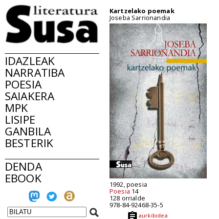
Kartzelako poemak
Joseba Sarrionandia
IDAZLEAK
NARRATIBA
POESIA
SAIAKERA
MPK
LISIPE
GANBILA
BESTERIK
DENDA
EBOOK
1992, poesia
Poesia
14
128 orrialde
978-84-92468-35-5
aurkibidea