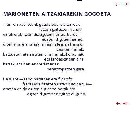
MARIONETEN AITZAKIAREKIN GOGOETA
H
ariren bati loturik gaude beti, bizkarretik
lotzen gaituzten hariak,
oinak erabiltzen dizkiguten hariak, burua
eusten diguten hariak,
oroimenaren hariak, errealitatearen hariak,
desiren hariak,
batzuetan eten egiten dira hariak, korapilatu
eta lardaskatzen dira
hariak, eta hari endredatuetan
behaztopatzen gara.
Hala ere —serio paratzen eta filosofo
frantsesa zitatzen uzten badidazue—
arazoa ez da egiten digutena baizik eta
egiten digutenaz egiten duguna.