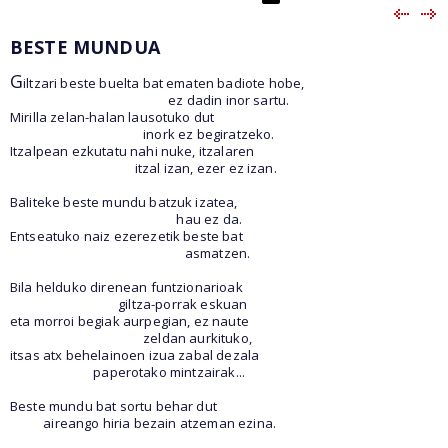
BESTE MUNDUA
G
iltzari beste buelta bat ematen badiote hobe,
ez dadin inor sartu.
Mirilla zelan-halan lausotuko dut
inork ez begiratzeko.
Itzalpean ezkutatu nahi nuke, itzalaren
itzal izan, ezer ez izan.
Baliteke beste mundu batzuk izatea,
hau ez da.
Entseatuko naiz ezerezetik beste bat
asmatzen.
Bila helduko direnean funtzionarioak
giltza-porrak eskuan
eta morroi begiak aurpegian, ez naute
zeldan aurkituko,
itsas atx behelainoen izua zabal dezala
paperotako mintzairak...
Beste mundu bat sortu behar dut
aireango hiria bezain atzeman ezina.