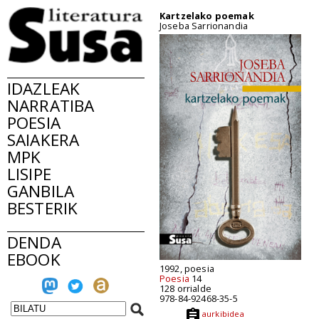
Kartzelako poemak
Joseba Sarrionandia
IDAZLEAK
NARRATIBA
POESIA
SAIAKERA
MPK
LISIPE
GANBILA
BESTERIK
DENDA
EBOOK
1992, poesia
Poesia
14
128 orrialde
978-84-92468-35-5
aurkibidea