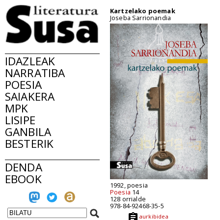
Kartzelako poemak
Joseba Sarrionandia
IDAZLEAK
NARRATIBA
POESIA
SAIAKERA
MPK
LISIPE
GANBILA
BESTERIK
DENDA
EBOOK
1992, poesia
Poesia
14
128 orrialde
978-84-92468-35-5
aurkibidea