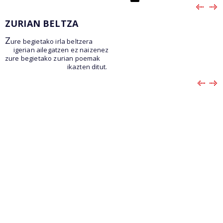
ZURIAN BELTZA
Z
ure begietako irla beltzera
igerian ailegatzen ez naizenez
zure begietako zurian poemak
ikazten ditut.