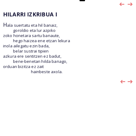
HILARRI IZKRIBUA I
H
ala suertatu eta hil banaiz,
goroldio eta lur azpiko
zoko honetara sartu banaute,
hego haizea ene etzan lekura
inola ailegatu ezin bada,
belar sustrai tipien
azkura ere sentitzen ez badut,
bene-benetan hilda banago,
orduan bizitza ez zait
hainbeste axola.