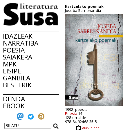
Kartzelako poemak
Joseba Sarrionandia
IDAZLEAK
NARRATIBA
POESIA
SAIAKERA
MPK
LISIPE
GANBILA
BESTERIK
DENDA
EBOOK
1992, poesia
Poesia
14
128 orrialde
978-84-92468-35-5
aurkibidea