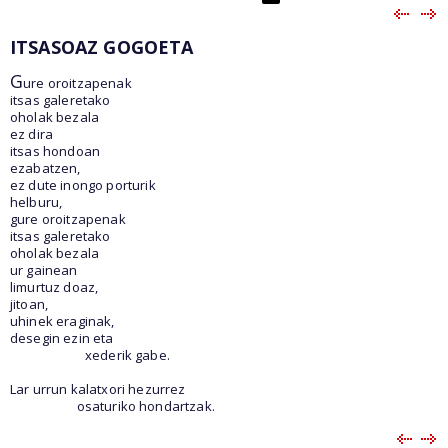
ITSASOAZ GOGOETA
G
ure oroitzapenak
itsas galeretako
oholak bezala
ez dira
itsas hondoan
ezabatzen,
ez dute inongo porturik
helburu,
gure oroitzapenak
itsas galeretako
oholak bezala
ur gainean
limurtuz doaz,
jitoan,
uhinek eraginak,
desegin ezin eta
xederik gabe.
Lar urrun kalatxori hezurrez
osaturiko hondartzak.