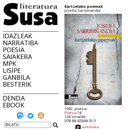
Kartzelako poemak
Joseba Sarrionandia
IDAZLEAK
NARRATIBA
POESIA
SAIAKERA
MPK
LISIPE
GANBILA
BESTERIK
DENDA
EBOOK
1992, poesia
Poesia
14
128 orrialde
978-84-92468-35-5
aurkibidea