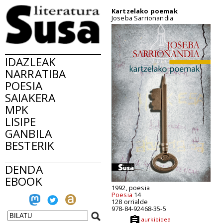
Kartzelako poemak
Joseba Sarrionandia
IDAZLEAK
NARRATIBA
POESIA
SAIAKERA
MPK
LISIPE
GANBILA
BESTERIK
DENDA
EBOOK
1992, poesia
Poesia
14
128 orrialde
978-84-92468-35-5
aurkibidea