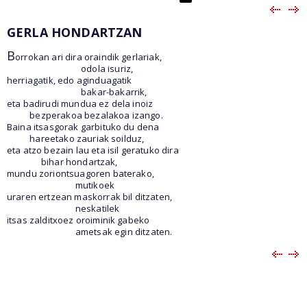
GERLA HONDARTZAN
B
orrokan ari dira oraindik gerlariak,
odola isuriz,
herriagatik, edo aginduagatik
bakar-bakarrik,
eta badirudi mundua ez dela inoiz
bezperakoa bezalakoa izango.
Baina itsasgorak garbituko du dena
hareetako zauriak soilduz,
eta atzo bezain lau eta isil geratuko dira
bihar hondartzak,
mundu zoriontsuagoren baterako,
mutikoek
uraren ertzean maskorrak bil ditzaten,
neskatilek
itsas zalditxoez oroiminik gabeko
ametsak egin ditzaten.