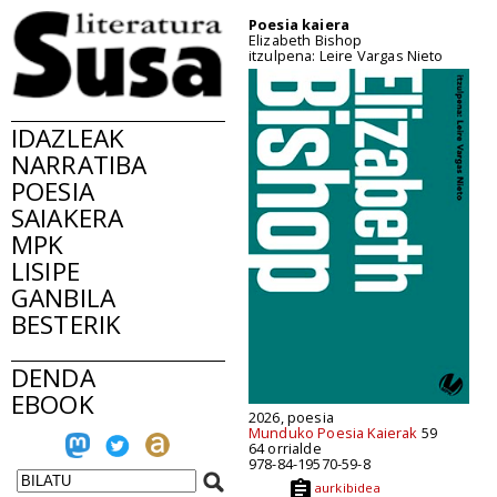
Poesia kaiera
Elizabeth Bishop
itzulpena: Leire Vargas Nieto
IDAZLEAK
NARRATIBA
POESIA
SAIAKERA
MPK
LISIPE
GANBILA
BESTERIK
DENDA
EBOOK
2026, poesia
Munduko Poesia Kaierak
59
64 orrialde
978-84-19570-59-8
aurkibidea