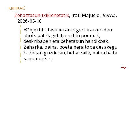
kritikak:
Zehaztasun txikienetatik
, Irati Majuelo,
Berria
,
2026-05-10
«Objektibotasunerantz gerturatzen den
ahots batek gidatzen ditu poemak,
deskribapen eta xehetasun handikoak.
Zeharka, baina, poeta bera topa dezakegu
horietan guztietan; behatzaile, baina baita
samur ere. ».