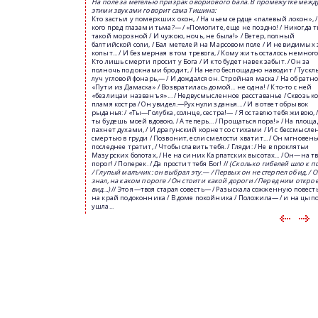
На
поле
за
метелью
призрак
овориового
бала
.
В
промежутке
межд
этими
звуками
говорит
сама
Тишина
:
Кто застыл у померкших окон, / На чьем сердце «палевый локон», /
кого пред глазами тьма?— / «Помогите, еще не поздно! / Никогда 
такой морозной / И чужою, ночь, не была!» / Ветер, полный
балтийской соли, / Бал метелей на Марсовом поле / И невидимых 
копыт... / И безмерная в том тревога, / Кому жить осталось немного,
Кто лишь смерти просит у Бога / И кто будет навек забыт. / Он за
полночь под окнами бродит, / На него беспощадно наводит / Туск
луч угловой фонарь,— / И дождался он. Стройная маска / На обратн
«Пути из Дамаска» / Возвратилась домой... не одна! / Кто-то с ней
«безлицаи названъ я»... / Недвусмысленное расставанье / Сквозь к
пламя костра / Он увидел.—Рухнули зданья... / И в ответ обрывок
рыданья: / «Ты—Голубка, солнце, сестра!— / Я оставлю тебя живою, 
ты будешь моей вдовою, / А теперь... / Прощаться пора!» / На площа
пахнет духами, / И драгунский корнет со стихами / И с бессмысл
смертью в груди / Позвонит, если смелости хватит... / Он мгновень
последнее тратит, / Чтобы славить тебя. / Гляди: / Не в проклятьи
Мазурских болотах, / Не на синих Карпатских высотах... / Он—на т
порог! / Поперек. / Да простит тебя Бог! //
(
Сколько
гибелей
шло
к
п
/
Глупый
малъчик
:
он
выбрал
эту
.
— /
Первых
он
не
стерпел
обид
, /
О
знал
,
на
каком
пороге
/
Он
стоит
и
какой
дороги
/
Перед
ним
открое
вид
...)
// Это я—твоя старая совесть— / Разыскала сожженную повесть
на край подоконника / В доме покойника / Положила— / и на цып
ушла...