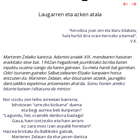
Laugarren eta azken atala
“Amodioa joan zen eta klaru bilakatu,
hala hurbil dira orain heriozko aztarnak”.
V.K.
Marteren Zelaiko kantoia. Adamini anaiek XIX. mendearen hasieran
eraikitako etxe bat. 1942an hegazkinek jaurtikitako bonba baten
inpaktu zuzena izango da haren gainean. Su-meta handi bat garretan.
Odol Isuriaren gaineko Salbatzailearen Elizako kanpaien hotsa
entzuten da. Marteren Zelaian, elur-bisutsaren atzetik, jauregiko
dantzaldiko espektroa antzematen ahal da.
Soinu horien arteko
bitarte batean Isiltasuna da mintzo:
Nor izoztu zen leiho arreetan barrena,
bihotzean “urrezko kizkurra” duena
eta begi aurrea beti ilunpetan?
“Lagundu, hel, oraindik denbora badago!
Gaua, hain izotzezko eta hain arraro
ez zara inoiz izan aspaldi honetan!”.
Haizea brokatu du Baltikoko gatzak,
Marteren Zelaian da elur jasen dantza