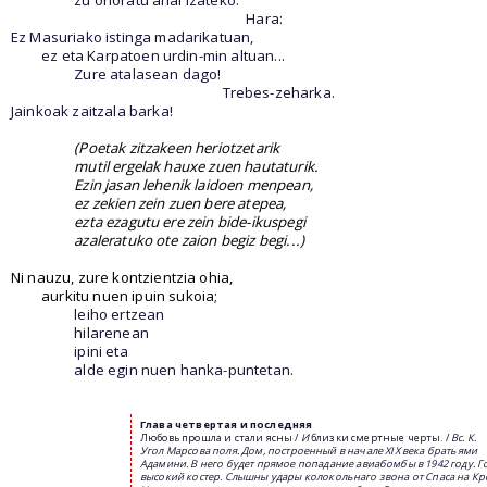
zu ohoratu ahal izateko.
Hara:
Ez Masuriako istinga madarikatuan,
ez eta Karpatoen urdin-min altuan...
Zure atalasean dago!
Trebes-zeharka.
Jainkoak zaitzala barka!
(Poetak zitzakeen heriotzetarik
mutil ergelak hauxe zuen hautaturik.
Ezin jasan lehenik laidoen menpean,
ez zekien zein zuen bere atepea,
ezta ezagutu ere zein bide-ikuspegi
azaleratuko ote zaion begiz begi...)
Ni nauzu, zure kontzientzia ohia,
aurkitu nuen ipuin sukoia;
leiho ertzean
hilarenean
ipini eta
alde egin nuen hanka-puntetan.
Глава
четвертая
и
последняя
Любовь прошла и стали ясны /
И
близки смертные черты. /
Вс
.
К
.
Угол
Марсова
поля
.
Дом
,
построенный
в
начале
XIX
века
братьями
Адамини
.
В
него
будет
прямое
попадание
авиабомбы
в
1942
году
.
Г
высокий
костер
.
Слышны
удары
колокольнаго
звона
от
Спаса
на
Кр