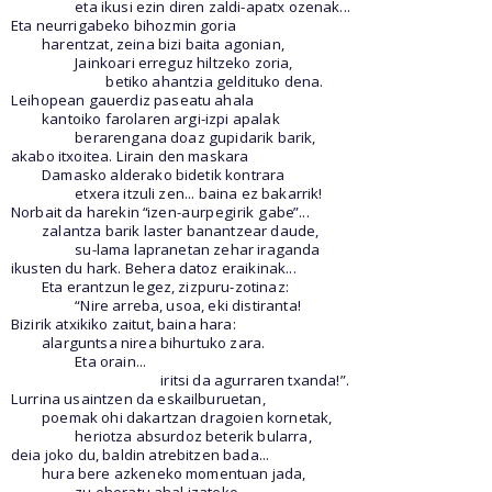
eta ikusi ezin diren zaldi-apatx ozenak...
Eta neurrigabeko bihozmin goria
harentzat, zeina bizi baita agonian,
Jainkoari erreguz hiltzeko zoria,
betiko ahantzia geldituko dena.
Leihopean gauerdiz paseatu ahala
kantoiko farolaren argi-izpi apalak
berarengana doaz gupidarik barik,
akabo itxoitea. Lirain den maskara
Damasko alderako bidetik kontrara
etxera itzuli zen... baina ez bakarrik!
Norbait da harekin
“i z e n - a u r p e g i r i k
g a b e
”...
zalantza barik laster banantzear daude,
su-lama lapranetan zehar iraganda
ikusten du hark. Behera datoz eraikinak...
Eta erantzun legez, zizpuru-zotinaz:
“Nire arreba, usoa, eki distiranta!
Bizirik atxikiko zaitut, baina hara:
alarguntsa nirea bihurtuko zara.
Eta orain...
iritsi da agurraren txanda!”.
Lurrina usaintzen da eskailburuetan,
poemak ohi dakartzan dragoien kornetak,
heriotza absurdoz beterik bularra,
deia joko du, baldin atrebitzen bada...
hura bere azkeneko momentuan jada,