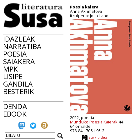
Poesia kaiera
Anna Akhmatova
itzulpena: Josu Landa
IDAZLEAK
NARRATIBA
POESIA
SAIAKERA
MPK
LISIPE
GANBILA
BESTERIK
DENDA
EBOOK
2022, poesia
Munduko Poesia Kaierak
44
64 orrialde
978-84-17051-95-2
aurkibidea