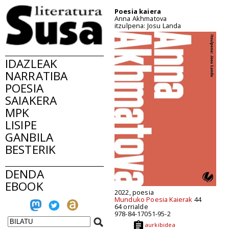
Poesia kaiera
Anna Akhmatova
itzulpena: Josu Landa
IDAZLEAK
NARRATIBA
POESIA
SAIAKERA
MPK
LISIPE
GANBILA
BESTERIK
DENDA
EBOOK
2022, poesia
Munduko Poesia Kaierak
44
64 orrialde
978-84-17051-95-2
aurkibidea