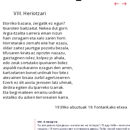
VIII. Heriotzari
Etorriko bazara, zergatik ez egun?
Itxaroten baitzaitut. Nekea dut gorri.
Argia itzalita sarrera eman nizun
hain zoragarri eta xalo zaren horri.
Horretarako zernahi eite har ezazu,
oldar zaitez jaurtigai pozoitu bezala,
tifusaren kiratsaz zipriztin nazazu,
gaiztaginen isilez, kolpez jo ahala,
edo zeuk sortutako ipuinaren bidez
aspaldi nazkaraino ezagun den arren,
kartzelarien bonet urdinak hor bitez
atezainen bisaia zurbil agertzearren.
Ezerk ez dit axola. Jenisein latz uhinak,
dirdira egiten du Iparreko Izarrak.
Eta begi maiteen errainu urdinak
estaliko du azken terrorearen karra.
1939ko abuztuak 19. Fontankako etxea
VIII.
К
смерти
Ты все равно придешь—зачем же не теперь? / Я жду тебя—мне оч
трудно. / Я потушила свет и отворила дверь / Тебе, такой простой и