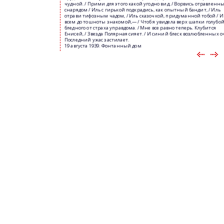
чудной. / Прими для этого какой угодно вид, / Ворвись отравленн
снарядом / Иль с гирькой подкрадись, как опытный бандит, / Иль
отрави тифозным чадом, / Иль сказочкой, придуманной тобой / И
всем до тошноты знакомой,— / Чтоб я увидела верх шапки голубой
бледного от страха управдома. / Мне все равно теперь. Клубится
Енисей, / Звезда Полярная сияет. / И синий блеск возлюбленных о
Последний ужас застилает.
19 августа 1939. Фонтанный дом