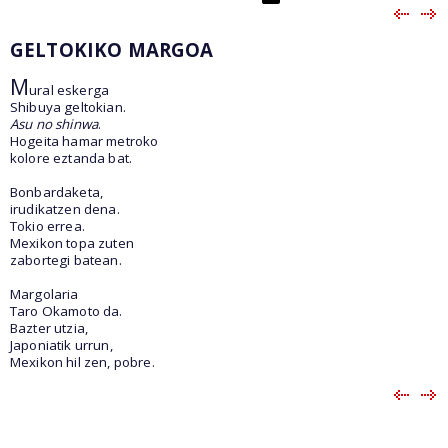
GELTOKIKO MARGOA
M
ural eskerga
Shibuya geltokian.
Asu no shinwa
.
Hogeita hamar metroko
kolore eztanda bat.
Bonbardaketa,
irudikatzen dena.
Tokio errea.
Mexikon topa zuten
zabortegi batean.
Margolaria
Taro Okamoto da.
Bazter utzia,
Japoniatik urrun,
Mexikon hil zen, pobre.