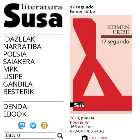
17 segundo
Kirmen Uribe
IDAZLEAK
NARRATIBA
POESIA
SAIAKERA
MPK
LISIPE
GANBILA
BESTERIK
DENDA
EBOOK
2019, poesia
Poesia
78
168 orrialde
978-84-17051-40-2
aurkibidea