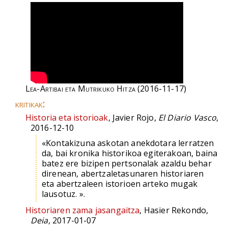
Lea-Artibai eta Mutrikuko Hitza
(2016-11-17)
kritikak:
Historia eta istorioak
, Javier Rojo,
El Diario Vasco
,
2016-12-10
«Kontakizuna askotan anekdotara lerratzen
da, bai kronika historikoa egiterakoan, baina
batez ere bizipen pertsonalak azaldu behar
direnean, abertzaletasunaren historiaren
eta abertzaleen istorioen arteko mugak
lausotuz. ».
Historiaren zama jasangaitza
, Hasier Rekondo,
Deia
, 2017-01-07