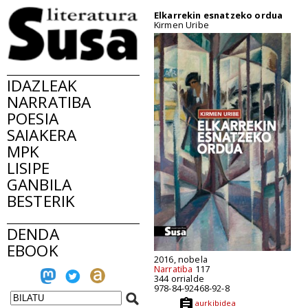
Elkarrekin esnatzeko ordua
Kirmen Uribe
IDAZLEAK
NARRATIBA
POESIA
SAIAKERA
MPK
LISIPE
GANBILA
BESTERIK
DENDA
EBOOK
2016, nobela
Narratiba
117
344 orrialde
978-84-92468-92-8
aurkibidea