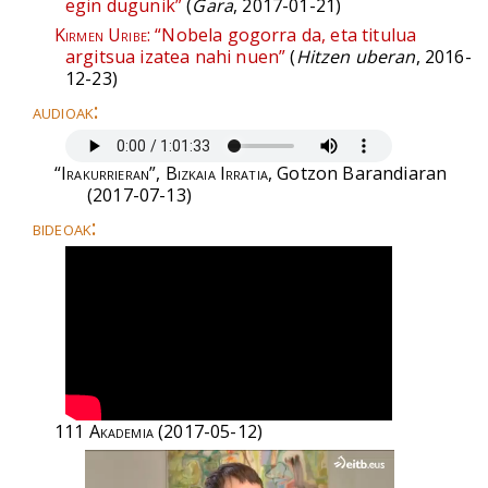
egin dugunik”
(
Gara
, 2017-01-21)
Kirmen Uribe:
“Nobela gogorra da, eta titulua
argitsua izatea nahi nuen”
(
Hitzen uberan
, 2016-
12-23)
audioak:
“Irakurrieran”, Bizkaia Irratia
, Gotzon Barandiaran
(2017-07-13)
bideoak:
111 Akademia
(2017-05-12)