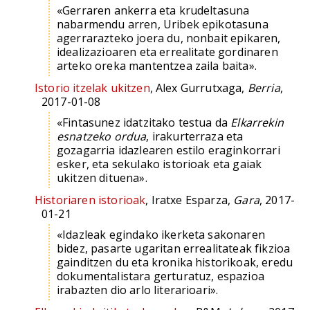
«Gerraren ankerra eta krudeltasuna
nabarmendu arren, Uribek epikotasuna
agerrarazteko joera du, nonbait epikaren,
idealizazioaren eta errealitate gordinaren
arteko oreka mantentzea zaila baita».
Istorio itzelak ukitzen
, Alex Gurrutxaga,
Berria
,
2017-01-08
«Fintasunez idatzitako testua da
Elkarrekin
esnatzeko ordua
, irakurterraza eta
gozagarria idazlearen estilo eraginkorrari
esker, eta sekulako istorioak eta gaiak
ukitzen dituena».
Historiaren istorioak
, Iratxe Esparza,
Gara
, 2017-
01-21
«Idazleak egindako ikerketa sakonaren
bidez, pasarte ugaritan errealitateak fikzioa
gainditzen du eta kronika historikoak, eredu
dokumentalistara gerturatuz, espazioa
irabazten dio arlo literarioari».