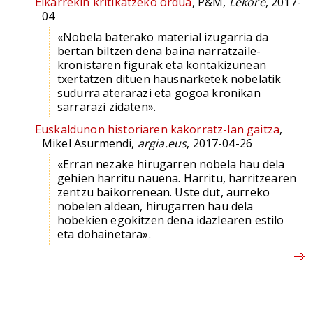
Elkarrekin kritikatzeko ordua
, P&M,
Lekore
, 2017-
04
«Nobela baterako material izugarria da
bertan biltzen dena baina narratzaile-
kronistaren figurak eta kontakizunean
txertatzen dituen hausnarketek nobelatik
sudurra aterarazi eta gogoa kronikan
sarrarazi zidaten».
Euskaldunon historiaren kakorratz-lan gaitza
,
Mikel Asurmendi,
argia.eus
, 2017-04-26
«Erran nezake hirugarren nobela hau dela
gehien harritu nauena. Harritu, harritzearen
zentzu baikorrenean. Uste dut, aurreko
nobelen aldean, hirugarren hau dela
hobekien egokitzen dena idazlearen estilo
eta dohainetara».