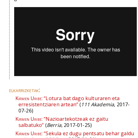
elkarrizketak:
Kirmen Uribe:
“Lotura bat dago kulturaren eta
erresistentziaren artean”
(
111 Akademia
, 2017-
07-26)
Kirmen Uribe:
“Nazioartekotzeak ez gaitu
salbatuko”
(
Berria
, 2017-01-25)
Kirmen Uribe:
“Sekula ez dugu pentsatu behar galdu