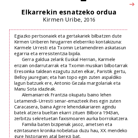
Elkarrekin esnatzeko ordua
Kirmen Uribe,
2016
Egiazko pertsonaiek eta gertakariek bilbatzen dute
Kirmen Uriberen hirugarren eleberriko kontakizuna:
Karmele Urresti eta Txomin Letamendiren askatasun
egarria eta erresistentzia bipila.
Gerra galdua zelarik Euskal Herrian, Karmele
erizain ondarrutarrak eta Txomin musikari bilbotarrak
Eresoinka taldean ezagutu zuten elkar, Paristik gertu,
Belloy jauregian; eta han topo egin zuten aspaldiko
lagun batzuek ere, Antonio Gezala margolariak eta
Manu Sota idazleak.
Alemaniarrek Frantzia okupatu baino lehen
Letamendi-Urresti senar-emazteek ihes egin zuten
Caracasera, baina Agirre lehendakariaren agindu
batek atzera bueltan ekarri zituen Bilbora 1943an,
zerbitzu sekretuetan faxismoaren aurka borrokatzera.
Familia baten bizipenak jasoz, ametsen eta
ezintasunen kronika nobelatua duzu hau, XX. mendeko
gure historiaren atal berezi bat.