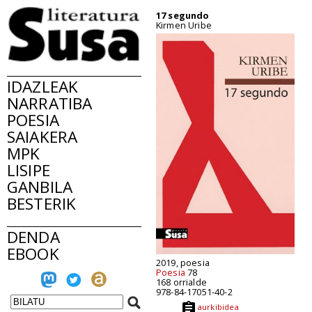
17 segundo
Kirmen Uribe
IDAZLEAK
NARRATIBA
POESIA
SAIAKERA
MPK
LISIPE
GANBILA
BESTERIK
DENDA
EBOOK
2019, poesia
Poesia
78
168 orrialde
978-84-17051-40-2
aurkibidea