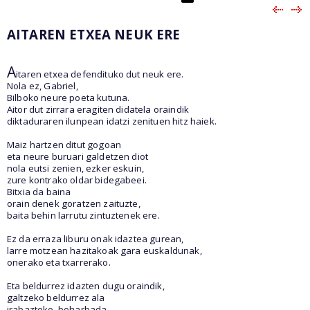
AITAREN ETXEA NEUK ERE
A
itaren etxea defendituko dut neuk ere.
Nola ez, Gabriel,
Bilboko neure poeta kutuna.
Aitor dut zirrara eragiten didatela oraindik
diktaduraren ilunpean idatzi zenituen hitz haiek.
Maiz hartzen ditut gogoan
eta neure buruari galdetzen diot
nola eutsi zenien, ezker eskuin,
zure kontrako oldar bidegabeei.
Bitxia da baina
orain denek goratzen zaituzte,
baita behin larrutu zintuztenek ere.
Ez da erraza liburu onak idaztea gurean,
larre motzean hazitakoak gara euskaldunak,
onerako eta txarrerako.
Eta beldurrez idazten dugu oraindik,
galtzeko beldurrez ala
irabazteko, beharbada.