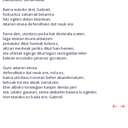
Baina eutsiko diot, Gabriel,
hizkuntza zaharrak belarrira
hitz egiten didan bitartean.
Aitaren etxea defendituko dut neuk ere.
Dena den, utzidazu pixka bat desleiala izaten,
laga etxeari itxura aldatzen:
pintatuko ditut hormak kolorez,
altzari merkeak jarriko ditut han-hemen,
eta afariak egingo ditut lagun senegaldarrekin
kalean erositako janariaz gozatzen.
Gure aitaren etxea
defendituko dut neuk ere, nola ez,
baina utzidazu noizean behin abandonatzen,
leihoak itxi eta ateak zarratzen.
Etxe alboko lorategian kanpin denda jarri
eta, udako gauean, seme-alabekin batera lo egiteko.
Horretarako ez bada ere, Gabriel.