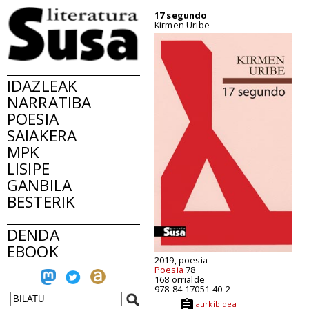
17 segundo
Kirmen Uribe
IDAZLEAK
NARRATIBA
POESIA
SAIAKERA
MPK
LISIPE
GANBILA
BESTERIK
DENDA
EBOOK
2019, poesia
Poesia
78
168 orrialde
978-84-17051-40-2
aurkibidea