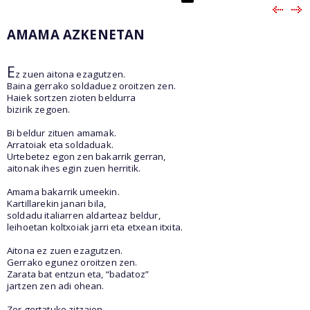
AMAMA AZKENETAN
E
z zuen aitona ezagutzen.
Baina gerrako soldaduez oroitzen zen.
Haiek sortzen zioten beldurra
bizirik zegoen.
Bi beldur zituen amamak.
Arratoiak eta soldaduak.
Urtebetez egon zen bakarrik gerran,
aitonak ihes egin zuen herritik.
Amama bakarrik umeekin.
Kartillarekin janari bila,
soldadu italiarren aldarteaz beldur,
leihoetan koltxoiak jarri eta etxean itxita.
Aitona ez zuen ezagutzen.
Gerrako egunez oroitzen zen.
Zarata bat entzun eta, “badatoz”
jartzen zen adi ohean.
Zer gertatuko zitzaion