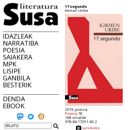
17 segundo
Kirmen Uribe
IDAZLEAK
NARRATIBA
POESIA
SAIAKERA
MPK
LISIPE
GANBILA
BESTERIK
DENDA
EBOOK
2019, poesia
Poesia
78
168 orrialde
978-84-17051-40-2
aurkibidea