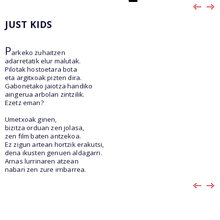
JUST KIDS
P
arkeko zuhaitzen
adarretatik elur malutak.
Pilotak hostoetara bota
eta argitxoak pizten dira.
Gabonetako jaiotza handiko
aingerua arbolan zintzilik.
Ezetz eman?
Umetxoak ginen,
bizitza orduan zen jolasa,
zen film baten antzekoa.
Ez zigun artean hortzik erakutsi,
dena ikusten genuen aldagarri.
Arnas lurrinaren atzean
nabari zen zure irribarrea.