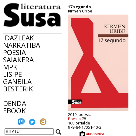
17 segundo
Kirmen Uribe
IDAZLEAK
NARRATIBA
POESIA
SAIAKERA
MPK
LISIPE
GANBILA
BESTERIK
DENDA
EBOOK
2019, poesia
Poesia
78
168 orrialde
978-84-17051-40-2
aurkibidea