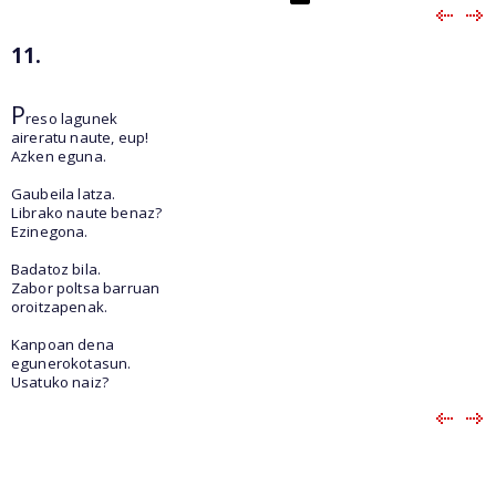
11.
P
reso lagunek
aireratu naute, eup!
Azken eguna.
Gaubeila latza.
Librako naute benaz?
Ezinegona.
Badatoz bila.
Zabor poltsa barruan
oroitzapenak.
Kanpoan dena
egunerokotasun.
Usatuko naiz?