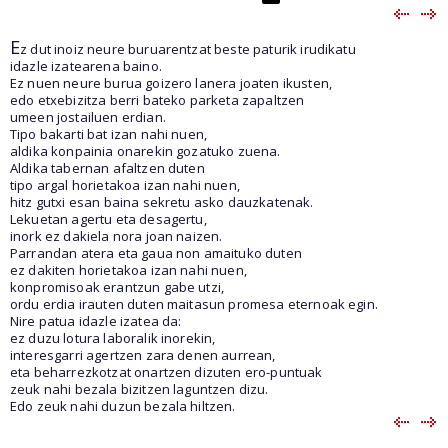
E
z dut inoiz neure buruarentzat beste paturik irudikatu
idazle izatearena baino.
Ez nuen neure burua goizero lanera joaten ikusten,
edo etxebizitza berri bateko parketa zapaltzen
umeen jostailuen erdian.
Tipo bakarti bat izan nahi nuen,
aldika konpainia onarekin gozatuko zuena.
Aldika tabernan afaltzen duten
tipo argal horietakoa izan nahi nuen,
hitz gutxi esan baina sekretu asko dauzkatenak.
Lekuetan agertu eta desagertu,
inork ez dakiela nora joan naizen.
Parrandan atera eta gaua non amaituko duten
ez dakiten horietakoa izan nahi nuen,
konpromisoak erantzun gabe utzi,
ordu erdia irauten duten maitasun promesa eternoak egin.
Nire patua idazle izatea da:
ez duzu lotura laboralik inorekin,
interesgarri agertzen zara denen aurrean,
eta beharrezkotzat onartzen dizuten ero-puntuak
zeuk nahi bezala bizitzen laguntzen dizu.
Edo zeuk nahi duzun bezala hiltzen.