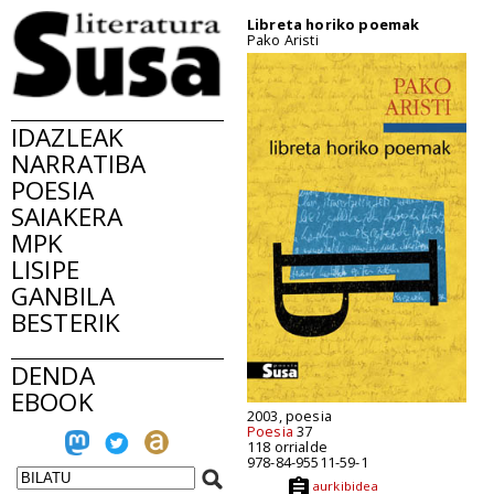
Libreta horiko poemak
Pako Aristi
IDAZLEAK
NARRATIBA
POESIA
SAIAKERA
MPK
LISIPE
GANBILA
BESTERIK
DENDA
EBOOK
2003, poesia
Poesia
37
118 orrialde
978-84-95511-59-1
aurkibidea