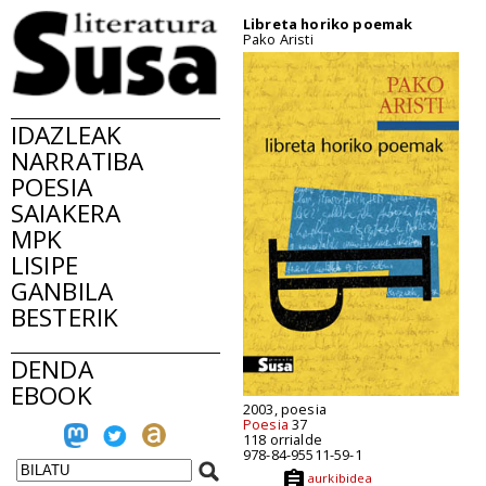
Libreta horiko poemak
Pako Aristi
IDAZLEAK
NARRATIBA
POESIA
SAIAKERA
MPK
LISIPE
GANBILA
BESTERIK
DENDA
EBOOK
2003, poesia
Poesia
37
118 orrialde
978-84-95511-59-1
aurkibidea