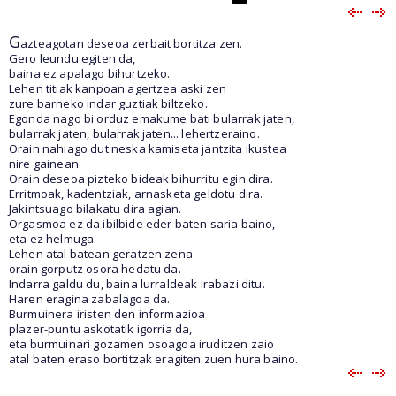
G
azteagotan deseoa zerbait bortitza zen.
Gero leundu egiten da,
baina ez apalago bihurtzeko.
Lehen titiak kanpoan agertzea aski zen
zure barneko indar guztiak biltzeko.
Egonda nago bi orduz emakume bati bularrak jaten,
bularrak jaten, bularrak jaten... lehertzeraino.
Orain nahiago dut neska kamiseta jantzita ikustea
nire gainean.
Orain deseoa pizteko bideak bihurritu egin dira.
Erritmoak, kadentziak, arnasketa geldotu dira.
Jakintsuago bilakatu dira agian.
Orgasmoa ez da ibilbide eder baten saria baino,
eta ez helmuga.
Lehen atal batean geratzen zena
orain gorputz osora hedatu da.
Indarra galdu du, baina lurraldeak irabazi ditu.
Haren eragina zabalagoa da.
Burmuinera iristen den informazioa
plazer-puntu askotatik igorria da,
eta burmuinari gozamen osoagoa iruditzen zaio
atal baten eraso bortitzak eragiten zuen hura baino.