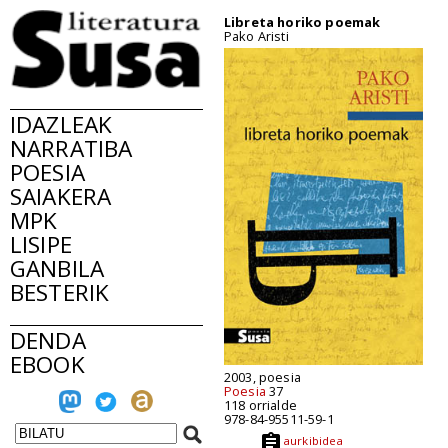
Libreta horiko poemak
Pako Aristi
IDAZLEAK
NARRATIBA
POESIA
SAIAKERA
MPK
LISIPE
GANBILA
BESTERIK
DENDA
EBOOK
2003, poesia
Poesia
37
118 orrialde
978-84-95511-59-1
aurkibidea