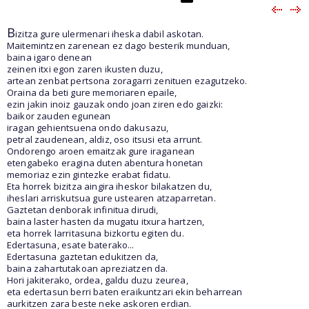
B
izitza gure ulermenari iheska dabil askotan.
Maitemintzen zarenean ez dago besterik munduan,
baina igaro denean
zeinen itxi egon zaren ikusten duzu,
artean zenbat pertsona zoragarri zenituen ezagutzeko.
Oraina da beti gure memoriaren epaile,
ezin jakin inoiz gauzak ondo joan ziren edo gaizki:
baikor zauden egunean
iragan gehientsuena ondo dakusazu,
petral zaudenean, aldiz, oso itsusi eta arrunt.
Ondorengo aroen emaitzak gure iraganean
etengabeko eragina duten abentura honetan
memoriaz ezin gintezke erabat fidatu.
Eta horrek bizitza aingira iheskor bilakatzen du,
iheslari arriskutsua gure ustearen atzaparretan.
Gaztetan denborak infinitua dirudi,
baina laster hasten da mugatu itxura hartzen,
eta horrek larritasuna bizkortu egiten du.
Edertasuna, esate baterako...
Edertasuna gaztetan edukitzen da,
baina zahartutakoan apreziatzen da.
Hori jakiterako, ordea, galdu duzu zeurea,
eta edertasun berri baten eraikuntzari ekin beharrean
aurkitzen zara beste neke askoren erdian.