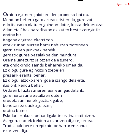
O
raina egunero jaiotzen den promesa bat da.
Mendian behera garo artean iristen da, guretzat,
edo itsasoko olatuen gainean dator, kostaldekoentzat.
Adan eta Ebak paradisuan ez zuten beste zereginik:
oraina bizi.
Iragana argitara ekarri edo
etorkizunari aurrea hartu nahi izan ziotenean
igorri zituen Jainkoak handik,
geroztik gurea bezalakoa den mundura.
Oraina umezurtz jaiotzen da egunero,
eta ondo-ondo zaindu beharreko umea da.
Ez diogu gure eginkizun txepelen
presarik erantsi behar.
Ez diogu, atzokoaren igoala izango dela-eta,
ilusiorik kendu behar.
Orduen biluztasunaren aurrean gaudelarik,
gure nortasuna estaltzen duten
erosotasun horiek guztiak gabe,
benetan ez daukagu ezer,
oraina baino.
Eskolan erakutsi behar ligukete oraina maitatzen.
Aseguru etxeek beldurra ezartzen digute, ordea.
Tradizioak bere errepikatu-beharraren zama
ezartzen digu.