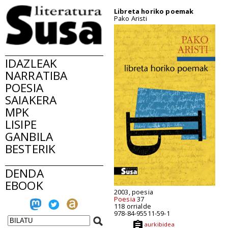
Libreta horiko poemak
Pako Aristi
IDAZLEAK
NARRATIBA
POESIA
SAIAKERA
MPK
LISIPE
GANBILA
BESTERIK
DENDA
EBOOK
2003, poesia
Poesia
37
118 orrialde
978-84-95511-59-1
aurkibidea