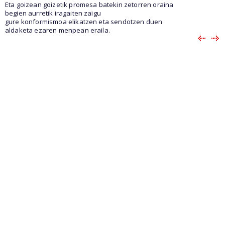
Eta goizean goizetik promesa batekin zetorren oraina
begien aurretik iragaiten zaigu
gure konformismoa elikatzen eta sendotzen duen
aldaketa ezaren menpean eraila.