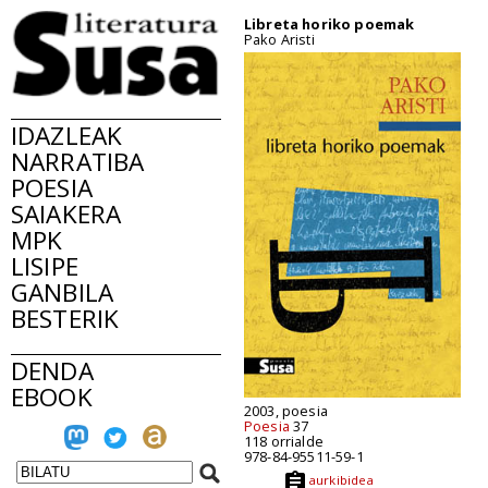
Libreta horiko poemak
Pako Aristi
IDAZLEAK
NARRATIBA
POESIA
SAIAKERA
MPK
LISIPE
GANBILA
BESTERIK
DENDA
EBOOK
2003, poesia
Poesia
37
118 orrialde
978-84-95511-59-1
aurkibidea