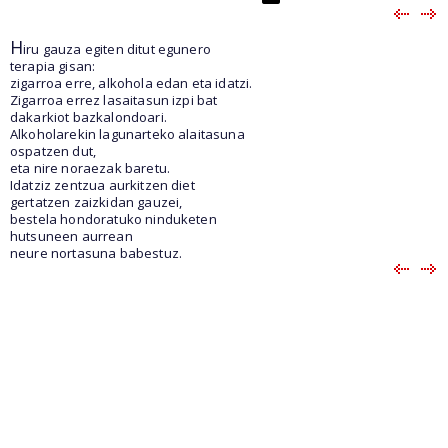
H
iru gauza egiten ditut egunero
terapia gisan:
zigarroa erre, alkohola edan eta idatzi.
Zigarroa errez lasaitasun izpi bat
dakarkiot bazkalondoari.
Alkoholarekin lagunarteko alaitasuna
ospatzen dut,
eta nire noraezak baretu.
Idatziz zentzua aurkitzen diet
gertatzen zaizkidan gauzei,
bestela hondoratuko ninduketen
hutsuneen aurrean
neure nortasuna babestuz.