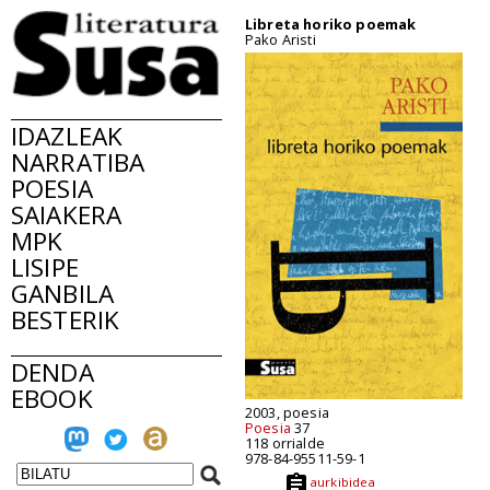
Libreta horiko poemak
Pako Aristi
IDAZLEAK
NARRATIBA
POESIA
SAIAKERA
MPK
LISIPE
GANBILA
BESTERIK
DENDA
EBOOK
2003, poesia
Poesia
37
118 orrialde
978-84-95511-59-1
aurkibidea