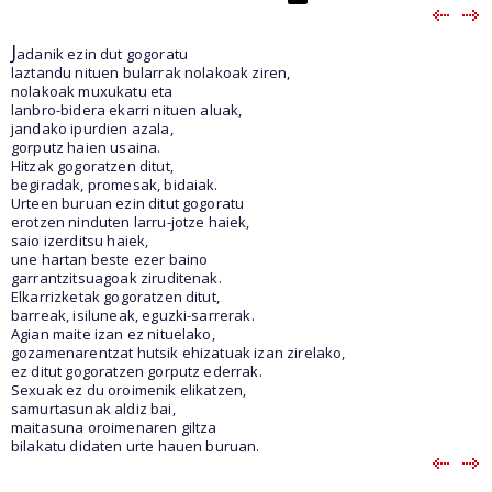
J
adanik ezin dut gogoratu
laztandu nituen bularrak nolakoak ziren,
nolakoak muxukatu eta
lanbro-bidera ekarri nituen aluak,
jandako ipurdien azala,
gorputz haien usaina.
Hitzak gogoratzen ditut,
begiradak, promesak, bidaiak.
Urteen buruan ezin ditut gogoratu
erotzen ninduten larru-jotze haiek,
saio izerditsu haiek,
une hartan beste ezer baino
garrantzitsuagoak ziruditenak.
Elkarrizketak gogoratzen ditut,
barreak, isiluneak, eguzki-sarrerak.
Agian maite izan ez nituelako,
gozamenarentzat hutsik ehizatuak izan zirelako,
ez ditut gogoratzen gorputz ederrak.
Sexuak ez du oroimenik elikatzen,
samurtasunak aldiz bai,
maitasuna oroimenaren giltza
bilakatu didaten urte hauen buruan.