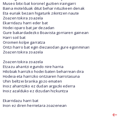
Museo bitxi bat koronel guztien iraingarri
Baina motelduak ditut behar nituzkeen denak
Eta euriak bezain higaturik zikintzen naute
Zoazen tokira zoazela
Ekarridazu harri eder bat
Hodei oparo bat jar dezadan
Gure bakardadezko Boavista gorriaren gainean
Harri soil bat
Oroimen kolpe garratza
Ontzi harro bat egin diezaiodan gure egonminari
Zoazen tokira zoazela
Zoazen tokira zoazela
Etzazu ahantzi egundo nire harria
Hilobiak harrizko hodei baten beharrean dira
Hodeia eta harrizko ontziaren harrotasuna
Uhin beltzei branka gozo ematen
Inoiz ahantziko ez dudan argazki ederra
Inoiz azalduko ez dizudan hizkuntza
Ekarridazu harri bat
Inon ez diren herrietara zoazenean