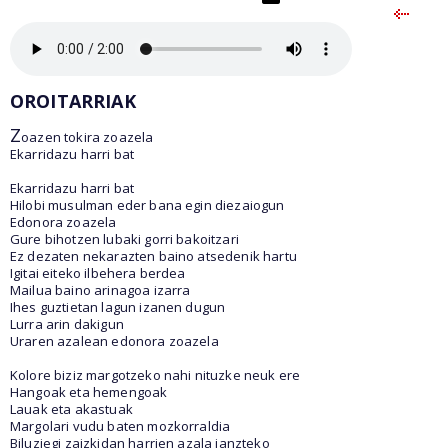
OROITARRIAK
Z
oazen tokira zoazela
Ekarridazu harri bat
Ekarridazu harri bat
Hilobi musulman eder bana egin diezaiogun
Edonora zoazela
Gure bihotzen lubaki gorri bakoitzari
Ez dezaten nekarazten baino atsedenik hartu
Igitai eiteko ilbehera berdea
Mailua baino arinagoa izarra
Ihes guztietan lagun izanen dugun
Lurra arin dakigun
Uraren azalean edonora zoazela
Kolore biziz margotzeko nahi nituzke neuk ere
Hangoak eta hemengoak
Lauak eta akastuak
Margolari vudu baten mozkorraldia
Biluziegi zaizkidan harrien azala janzteko