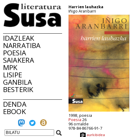
Harrien lauhazka
Iñigo Aranbarri
IDAZLEAK
NARRATIBA
POESIA
SAIAKERA
MPK
LISIPE
GANBILA
BESTERIK
DENDA
EBOOK
1998, poesia
Poesia
26
96 orrialde
978-84-86766-91-7
aurkibidea