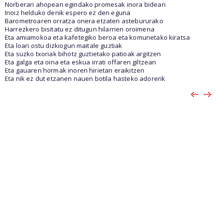
Norberari ahopean egindako promesak inora bidean
Inoiz helduko denik espero ez den eguna
Barometroaren orratza onera etzaten astebururako
Harrezkero bisitatu ez ditugun hilarrien oroimena
Eta amiamokoa eta kafetegiko beroa eta komunetako kiratsa
Eta loari ostu dizkiogun maitale guztiak
Eta suzko txoriak bihotz guztietako patioak argitzen
Eta galga eta oina eta eskua irrati offaren giltzean
Eta gauaren hormak inoren hirietan eraikitzen
Eta nik ez dut etzanen nauen botila hasteko adorerik