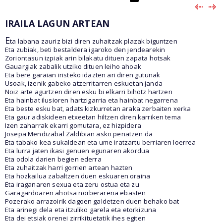
IRAILA LAGUN ARTEAN
E
ta labana zauriz bizi diren zuhaitzak plazak biguntzen
Eta zubiak, beti bestaldera igaroko den jendearekin
Zoriontasun izpiak arin bilakatu dituen zapata hotsak
Gauargiak zabalik utziko dituen leiho ahoak
Eta bere garaian iristeko idazten ari diren gutunak
Usoak, izenik gabeko atzerritarren eskuetan janda
Noiz arte agurtzen diren esku bi elkarri bihotz hartzen
Eta hainbat ilusioren hartzigarria eta hainbat negarrena
Eta beste esku bat, adats kizkurretan araka zerbaiten xerka
Eta gaur adiskideen etxeetan hiltzen diren karriken tema
Izen zaharrak ekarri gomutara, ez hizpidera
Josepa Mendizabal Zaldibian asko penatzen da
Eta tabako kea sukaldean eta ume iratzartu berriaren loerrea
Eta lurra jaten ikasi genuen egunaren akordua
Eta odola darien begien ederra
Eta zuhaitzak harri gorrien artean hazten
Eta hozkailua zabaltzen duen eskuaren oraina
Eta iraganaren sexua eta zeru ostua eta zu
Garagardoaren ahotsa norberarena ebasten
Pozerako arrazoirik dagoen galdetzen duen behako bat
Eta arinegi dela eta itzuliko garela eta etorkizuna
Eta dei etsiak orenei zirrikituetatik ihes egiten