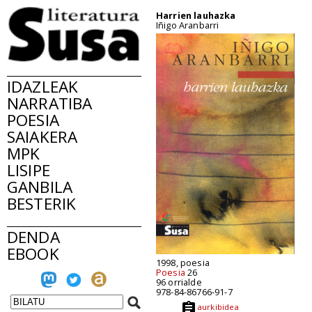
Harrien lauhazka
Iñigo Aranbarri
IDAZLEAK
NARRATIBA
POESIA
SAIAKERA
MPK
LISIPE
GANBILA
BESTERIK
DENDA
EBOOK
1998, poesia
Poesia
26
96 orrialde
978-84-86766-91-7
aurkibidea