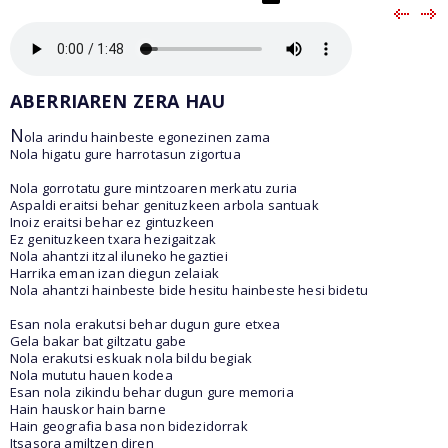
ABERRIAREN ZERA HAU
N
ola arindu hainbeste egonezinen zama
Nola higatu gure harrotasun zigortua
Nola gorrotatu gure mintzoaren merkatu zuria
Aspaldi eraitsi behar genituzkeen arbola santuak
Inoiz eraitsi behar ez gintuzkeen
Ez genituzkeen txara hezigaitzak
Nola ahantzi itzal iluneko hegaztiei
Harrika eman izan diegun zelaiak
Nola ahantzi hainbeste bide hesitu hainbeste hesi bidetu
Esan nola erakutsi behar dugun gure etxea
Gela bakar bat giltzatu gabe
Nola erakutsi eskuak nola bildu begiak
Nola mututu hauen kodea
Esan nola zikindu behar dugun gure memoria
Hain hauskor hain barne
Hain geografia basa non bidezidorrak
Itsasora amiltzen diren