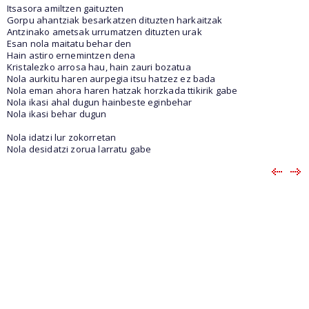
Itsasora amiltzen gaituzten
Gorpu ahantziak besarkatzen dituzten harkaitzak
Antzinako ametsak urrumatzen dituzten urak
Esan nola maitatu behar den
Hain astiro ernemintzen dena
Kristalezko arrosa hau, hain zauri bozatua
Nola aurkitu haren aurpegia itsu hatzez ez bada
Nola eman ahora haren hatzak horzkada ttikirik gabe
Nola ikasi ahal dugun hainbeste eginbehar
Nola ikasi behar dugun
Nola idatzi lur zokorretan
Nola desidatzi zorua larratu gabe