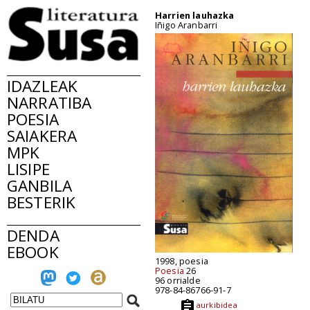
Harrien lauhazka
Iñigo Aranbarri
IDAZLEAK
NARRATIBA
POESIA
SAIAKERA
MPK
LISIPE
GANBILA
BESTERIK
DENDA
EBOOK
1998, poesia
Poesia
26
96 orrialde
978-84-86766-91-7
aurkibidea