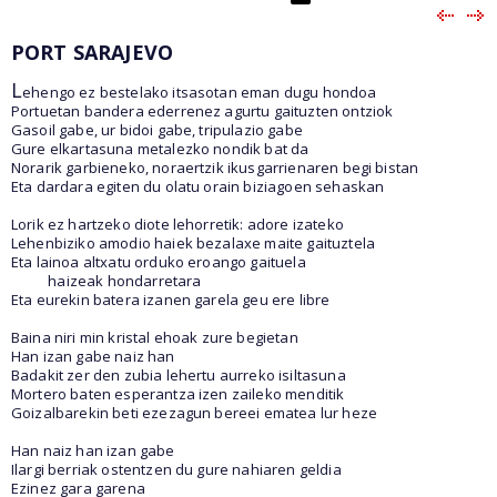
PORT SARAJEVO
L
ehengo ez bestelako itsasotan eman dugu hondoa
Portuetan bandera ederrenez agurtu gaituzten ontziok
Gasoil gabe, ur bidoi gabe, tripulazio gabe
Gure elkartasuna metalezko nondik bat da
Norarik garbieneko, noraertzik ikusgarrienaren begi bistan
Eta dardara egiten du olatu orain biziagoen sehaskan
Lorik ez hartzeko diote lehorretik: adore izateko
Lehenbiziko amodio haiek bezalaxe maite gaituztela
Eta lainoa altxatu orduko eroango gaituela
haizeak hondarretara
Eta eurekin batera izanen garela geu ere libre
Baina niri min kristal ehoak zure begietan
Han izan gabe naiz han
Badakit zer den zubia lehertu aurreko isiltasuna
Mortero baten esperantza izen zaileko menditik
Goizalbarekin beti ezezagun bereei ematea lur heze
Han naiz han izan gabe
Ilargi berriak ostentzen du gure nahiaren geldia
Ezinez gara garena