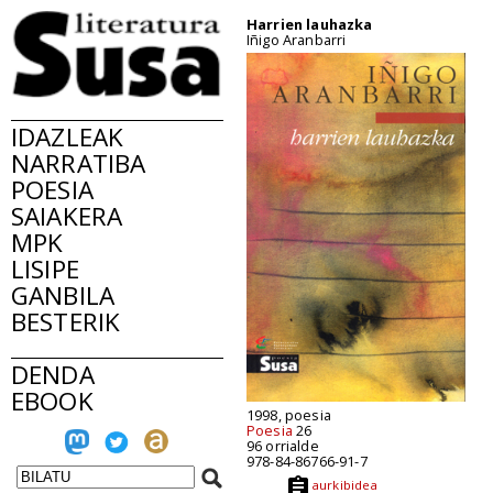
Harrien lauhazka
Iñigo Aranbarri
IDAZLEAK
NARRATIBA
POESIA
SAIAKERA
MPK
LISIPE
GANBILA
BESTERIK
DENDA
EBOOK
1998, poesia
Poesia
26
96 orrialde
978-84-86766-91-7
aurkibidea