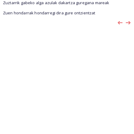
Zuztarrik gabeko alga azulak dakartza guregana mareak
Zuen hondarrak hondarregi dira gure ontzientzat