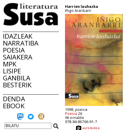
Harrien lauhazka
Iñigo Aranbarri
IDAZLEAK
NARRATIBA
POESIA
SAIAKERA
MPK
LISIPE
GANBILA
BESTERIK
DENDA
EBOOK
1998, poesia
Poesia
26
96 orrialde
978-84-86766-91-7
aurkibidea