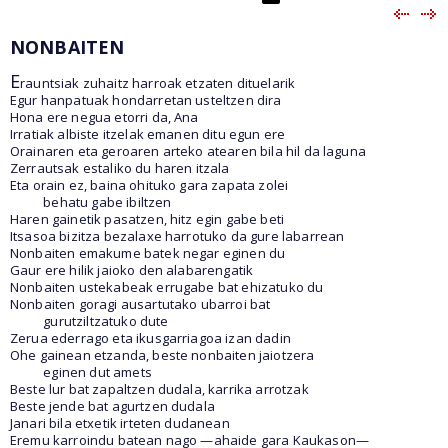
NONBAITEN
E
rauntsiak zuhaitz harroak etzaten dituelarik
Egur hanpatuak hondarretan usteltzen dira
Hona ere negua etorri da, Ana
Irratiak albiste itzelak emanen ditu egun ere
Orainaren eta geroaren arteko atearen bila hil da laguna
Zerrautsak estaliko du haren itzala
Eta orain ez, baina ohituko gara zapata zolei
behatu gabe ibiltzen
Haren gainetik pasatzen, hitz egin gabe beti
Itsasoa bizitza bezalaxe harrotuko da gure labarrean
Nonbaiten emakume batek negar eginen du
Gaur ere hilik jaioko den alabarengatik
Nonbaiten ustekabeak errugabe bat ehizatuko du
Nonbaiten goragi ausartutako ubarroi bat
gurutziltzatuko dute
Zerua ederrago eta ikusgarriagoa izan dadin
Ohe gainean etzanda, beste nonbaiten jaiotzera
eginen dut amets
Beste lur bat zapaltzen dudala, karrika arrotzak
Beste jende bat agurtzen dudala
Janari bila etxetik irteten dudanean
Eremu karroindu batean nago —ahaide gara Kaukason—