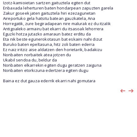
Izotz-kamioietan sartzen gaituztela egiten dut
Enbaxada leherturen baten hondarpean zapuzten garela
Zakur goseek jaten gaituztela hiri ezezagunetan
Aireportuko gela hatsitu batean gauzkatela, Ana
Horregatik, zure begiradapean nire malurak ez du itzalik
Antigoaleko armairu bat ekarri du itsasoak lehorrera
Eguzki hotza jutazko amaraun batez erditu da
Eta nik beste egunerokotasun bat eskaini nahi dizut
Buruko baten epeltasuna, hitz zoli baten ederra
Ez naiz iritziz aise aldatzen den horietarik, badakizu
Nonbaiten norbaitek atea jotzen du
Ukabil sendoa du, beldur da
Nonbaiten elkarrekin egiten dugu geratzen zaiguna
Nonbaiten etorkizuna edertzera egiten dugu
Baina ez dut gauza ederrik ekarri nahi gomutara