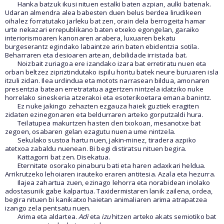
Hanka batzuk ikusi nituen estalki baten azpian, aulki batenak.
Udaran almendra alea babesten duen belus berdea lirudikeen
oihalez forratutako jarleku bat zen, orain dela berrogeita hamar
urte nekazari errepublikano baten etxeko egongelan, garaiko
interiorismoaren kanonaren arabera, luxuaren bekatu
burgeserantz egindako labaintze arin baten ebidentzia sotila.
Beharraren eta desioaren artean, debilidade irristada bat.
Noizbait zuriagoa ere izandako izara bat erretiratu nuen eta
orban beltzez zipriztindutako ispilu horitu batek neure buruaren isla
itzuli zidan. Ilea urdindua eta motots narrasean bildua, amonaren
presentzia batean erretratatua agertzen nintzela idatziko nuke
horrelako sineskeria atzerakoi eta esoterikoetara emana banintz.
Ez nuke jakingo zehazten ezgauza haiek guztiek eragiten
zidaten ezinegonaren eta beldurraren arteko gorputzaldi hura.
Teilatupea makurtzen hasten den txokoan, mesanotxe bat
zegoen, osabaren gelan ezagutu nuena ume nintzela.
Sekulako sustoa hartu nuen, jakin-minez, tiradera azpiko
atetxoa zabaldu nuenean. Bi begi distiratsu nituen begira.
Kattagorri bat zen. Disekatua.
Eternitate osorako pinaburu bati eta haren adaxkari heldua.
Arrikrutzeko lehoiaren irauteko eraren antitesia. Azala eta hezurra.
Ilajea zahartua zuen, ezinago lehorra eta norabidean inolako
adostasunik gabe kalpartua. Taxidermistaren lanik zailena, ordea,
begira nituen bi kanikatxo haietan animaliaren arima atrapatzea
izango zela pentsatu nuen.
Arima eta aldartea.
Adi
eta
izu
hitzen arteko akats semiotiko bat