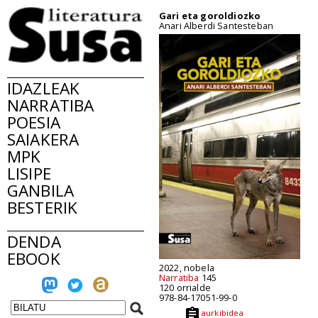
Gari eta goroldiozko
Anari Alberdi Santesteban
IDAZLEAK
NARRATIBA
POESIA
SAIAKERA
MPK
LISIPE
GANBILA
BESTERIK
DENDA
EBOOK
2022, nobela
Narratiba
145
120 orrialde
978-84-17051-99-0
aurkibidea