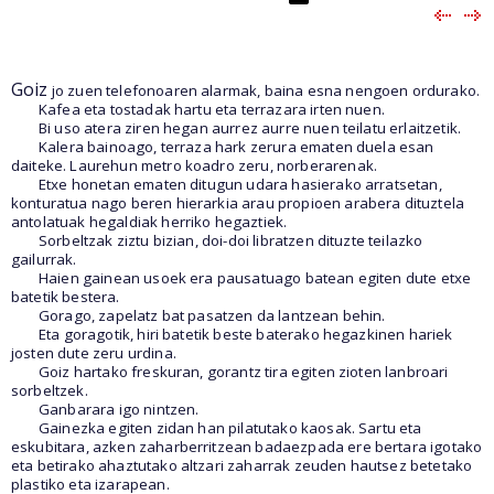
Goiz
jo zuen telefonoaren alarmak, baina esna nengoen ordurako.
Kafea eta tostadak hartu eta terrazara irten nuen.
Bi uso atera ziren hegan aurrez aurre nuen teilatu erlaitzetik.
Kalera bainoago, terraza hark zerura ematen duela esan
daiteke. Laurehun metro koadro zeru, norberarenak.
Etxe honetan ematen ditugun udara hasierako arratsetan,
konturatua nago beren hierarkia arau propioen arabera dituztela
antolatuak hegaldiak herriko hegaztiek.
Sorbeltzak ziztu bizian, doi-doi libratzen dituzte teilazko
gailurrak.
Haien gainean usoek era pausatuago batean egiten dute etxe
batetik bestera.
Gorago, zapelatz bat pasatzen da lantzean behin.
Eta goragotik, hiri batetik beste baterako hegazkinen hariek
josten dute zeru urdina.
Goiz hartako freskuran, gorantz tira egiten zioten lanbroari
sorbeltzek.
Ganbarara igo nintzen.
Gainezka egiten zidan han pilatutako kaosak. Sartu eta
eskubitara, azken zaharberritzean badaezpada ere bertara igotako
eta betirako ahaztutako altzari zaharrak zeuden hautsez betetako
plastiko eta izarapean.