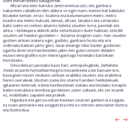
zuen mesanotxeko katagorriak.
Altzari eta etxe barruko
zeren
eremua utzi, eta ganbara
nabarmen zabaltzen den aldera so egin nuen. Kamioi bat kabituko
litzateke bertan, erraz. Azalera eta bolumenaren metro, metro
koadro eta metro kuboak, denak, altzari, lanabes eta zertarako
balio zuten ez nekien abarrez beteta zeuden: lurra, paretak eta
airea —teilatupea alderik alde zeharkatzen duen habean zintzilik
zeuden
zer
haiekin guztiekin—. Itolarria eragiten zuen. Han zeuden
guztien artean aukera egin, garbitu, ganbara hustu eta era
ordenatu batean jarriz gero, lasai emango luke bazter guztietan
ugaritu diren eta hainbesteko jakin-min gutxi sortzen didaten
museo etnografiko ezin interesgarriago horietako bat bikain
hornitzeko.
Oinordetzan jasotako kaos hari, antropologikoki,
behaketa
modu ez parte hartzailean
begira niezaiokeela uste banuen ere,
bazegoen lotzen ninduen zerbait: erabilita zeuden; eta erabilera
haren seinaleak zituzten zumezko otarre handien heldulekuek,
igitaiaren kirtenak, edota hainbestetan askatu eta lotutako korapilo
baten estruktura teorikoa gordetzen zuten zakuek, eta zer esanik
ez, erabilitako zapatek eta prakek.
Higadura eta geriza-orban haietan zeutzan garitan ia ezagutu
ez nuen aitonaren eta ezagutzera iritsi ez nintzen amonaren bizitza
eta bizimodua.