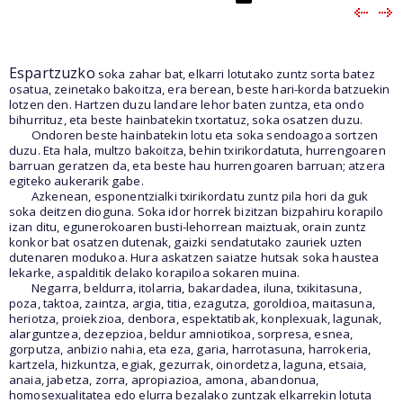
Espartzuzko
soka zahar bat, elkarri lotutako zuntz sorta batez
osatua, zeinetako bakoitza, era berean, beste hari-korda batzuekin
lotzen den. Hartzen duzu landare lehor baten zuntza, eta ondo
bihurrituz, eta beste hainbatekin txortatuz, soka osatzen duzu.
Ondoren beste hainbatekin lotu eta soka sendoagoa sortzen
duzu. Eta hala, multzo bakoitza, behin txirikordatuta, hurrengoaren
barruan geratzen da, eta beste hau hurrengoaren barruan; atzera
egiteko aukerarik gabe.
Azkenean, esponentzialki txirikordatu zuntz pila hori da guk
soka deitzen dioguna. Soka idor horrek bizitzan bizpahiru korapilo
izan ditu, egunerokoaren busti-lehorrean maiztuak, orain zuntz
konkor bat osatzen dutenak, gaizki sendatutako zauriek uzten
dutenaren modukoa. Hura askatzen saiatze hutsak soka haustea
lekarke, aspalditik delako korapiloa sokaren muina.
Negarra, beldurra, itolarria, bakardadea, iluna, txikitasuna,
poza, taktoa, zaintza, argia, titia, ezagutza, goroldioa, maitasuna,
heriotza, proiekzioa, denbora, espektatibak, konplexuak, lagunak,
alarguntzea, dezepzioa, beldur amniotikoa, sorpresa, esnea,
gorputza, anbizio nahia, eta eza, garia, harrotasuna, harrokeria,
kartzela, hizkuntza, egiak, gezurrak, oinordetza, laguna, etsaia,
anaia, jabetza, zorra, apropiazioa, amona, abandonua,
homosexualitatea edo elurra bezalako zuntzak elkarrekin lotuta