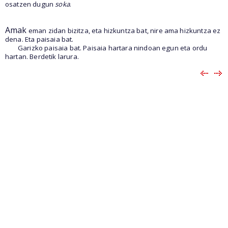
osatzen dugun
soka
.
Amak
eman zidan bizitza, eta hizkuntza bat, nire ama hizkuntza ez
dena. Eta paisaia bat.
Garizko paisaia bat. Paisaia hartara nindoan egun eta ordu
hartan. Berdetik larura.