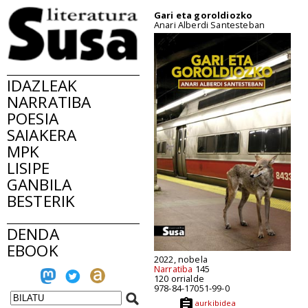
Gari eta goroldiozko
Anari Alberdi Santesteban
IDAZLEAK
NARRATIBA
POESIA
SAIAKERA
MPK
LISIPE
GANBILA
BESTERIK
DENDA
EBOOK
2022, nobela
Narratiba
145
120 orrialde
978-84-17051-99-0
aurkibidea