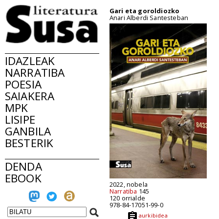
Gari eta goroldiozko
Anari Alberdi Santesteban
IDAZLEAK
NARRATIBA
POESIA
SAIAKERA
MPK
LISIPE
GANBILA
BESTERIK
DENDA
EBOOK
2022, nobela
Narratiba
145
120 orrialde
978-84-17051-99-0
aurkibidea