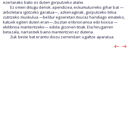
ezertarako balio ez duten gorputzeko atalei.
Ez omen ditugu denok: apendizea, eskumuturreko gihar bat —
arboletara igotzeko garatua—, azkenaginak, gorputzeko biloa
zutitzeko muskulua —beldur egoeretan itxuraz handiago emateko,
katuek egiten duten eran—, buztan enbrionarioa edo koxisa —
ekilibrioa mantentzeko— edota gizonen titiak. Eta hirugarren
betazala, narrastiek baino mantentzen ez dutena.
Zuk beste bat erantsi diozu zerrendari: ugaltze aparatua.