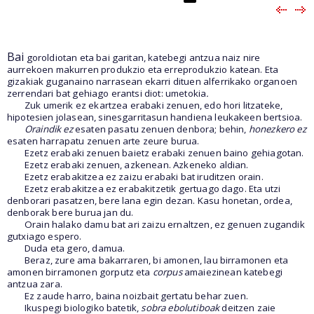
Bai
goroldiotan eta bai garitan, katebegi antzua naiz nire
aurrekoen makurren produkzio eta erreprodukzio katean. Eta
gizakiak guganaino narrasean ekarri dituen alferrikako organoen
zerrendari bat gehiago erantsi diot: umetokia
.
Zuk umerik ez ekartzea erabaki zenuen, edo hori litzateke,
hipotesien jolasean, sinesgarritasun handiena leukakeen bertsioa.
Oraindik ez
esaten pasatu zenuen denbora; behin,
honezkero ez
esaten harrapatu zenuen arte zeure burua.
Ezetz erabaki zenuen baietz erabaki zenuen baino gehiagotan.
Ezetz erabaki zenuen, azkenean. Azkeneko aldian.
Ezetz erabakitzea ez zaizu erabaki bat iruditzen orain.
Ezetz erabakitzea ez erabakitzetik gertuago dago. Eta utzi
denborari pasatzen, bere lana egin dezan. Kasu honetan, ordea,
denborak bere burua jan du.
Orain halako damu bat ari zaizu ernaltzen, ez genuen zugandik
gutxiago espero.
Duda eta gero, damua.
Beraz, zure ama bakarraren, bi amonen, lau birramonen eta
amonen birramonen gorputz eta
corpus
amaiezinean katebegi
antzua zara.
Ez zaude harro, baina noizbait gertatu behar zuen.
Ikuspegi biologiko batetik,
sobra ebolutiboak
deitzen zaie