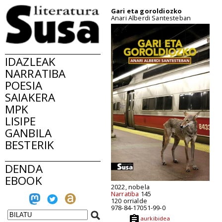
Gari eta goroldiozko
Anari Alberdi Santesteban
IDAZLEAK
NARRATIBA
POESIA
SAIAKERA
MPK
LISIPE
GANBILA
BESTERIK
DENDA
EBOOK
2022, nobela
Narratiba
145
120 orrialde
978-84-17051-99-0
aurkibidea