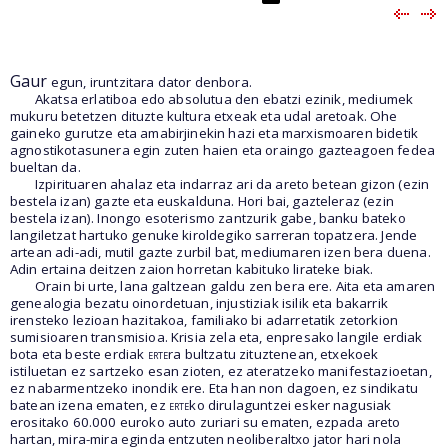
Gaur
egun, iruntzitara dator denbora.
Akatsa erlatiboa edo absolutua den ebatzi ezinik, mediumek
mukuru betetzen dituzte kultura etxeak eta udal aretoak. Ohe
gaineko gurutze eta amabirjinekin hazi eta marxismoaren bidetik
agnostikotasunera egin zuten haien eta oraingo gazteagoen fedea
bueltan da.
Izpirituaren ahalaz eta indarraz ari da areto betean gizon (ezin
bestela izan) gazte eta euskalduna. Hori bai, gazteleraz (ezin
bestela izan). Inongo esoterismo zantzurik gabe, banku bateko
langiletzat hartuko genuke kiroldegiko sarreran topatzera. Jende
artean adi-adi, mutil gazte zurbil bat, mediumaren izen bera duena.
Adin ertaina deitzen zaion horretan kabituko lirateke biak.
Orain bi urte, lana galtzean galdu zen bera ere. Aita eta amaren
genealogia bezatu oinordetuan, injustiziak isilik eta bakarrik
irensteko lezioan hazitakoa, familiako bi adarretatik zetorkion
sumisioaren transmisioa. Krisia zela eta, enpresako langile erdiak
bota eta beste erdiak
erte
ra bultzatu zituztenean, etxekoek
istiluetan ez sartzeko esan zioten, ez ateratzeko manifestazioetan,
ez nabarmentzeko inondik ere. Eta han non dagoen, ez sindikatu
batean izena ematen, ez
erte
ko dirulaguntzei esker nagusiak
erositako 60.000 euroko auto zuriari su ematen, ezpada areto
hartan, mira-mira eginda entzuten neoliberaltxo jator hari nola