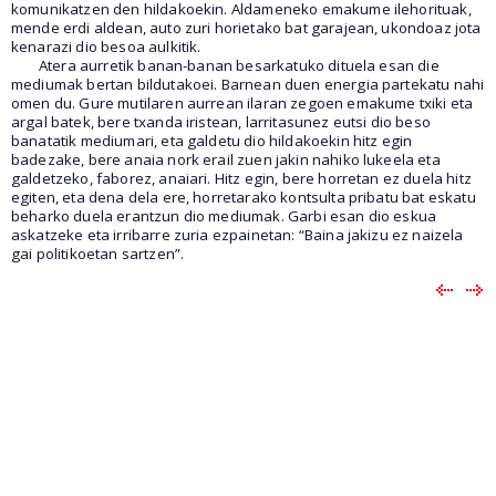
komunikatzen den hildakoekin. Aldameneko emakume ilehorituak,
mende erdi aldean, auto zuri horietako bat garajean, ukondoaz jota
kenarazi dio besoa aulkitik.
Atera aurretik banan-banan besarkatuko dituela esan die
mediumak bertan bildutakoei. Barnean duen energia partekatu nahi
omen du. Gure mutilaren aurrean ilaran zegoen emakume txiki eta
argal batek, bere txanda iristean, larritasunez eutsi dio beso
banatatik mediumari, eta galdetu dio hildakoekin hitz egin
badezake, bere anaia nork erail zuen jakin nahiko lukeela eta
galdetzeko, faborez, anaiari. Hitz egin, bere horretan ez duela hitz
egiten, eta dena dela ere, horretarako kontsulta pribatu bat eskatu
beharko duela erantzun dio mediumak. Garbi esan dio eskua
askatzeke eta irribarre zuria ezpainetan: “Baina jakizu ez naizela
gai politikoetan sartzen”.