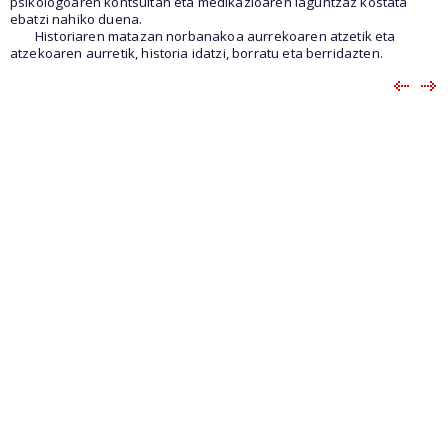
psikologoaren kontsultan eta medikazioaren laguntzaz kostata
ebatzi nahiko duena.
Historiaren matazan norbanakoa aurrekoaren atzetik eta
atzekoaren aurretik, historia idatzi, borratu eta berridazten.