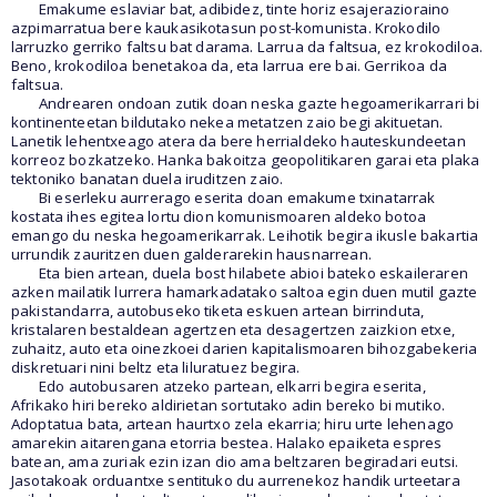
Emakume eslaviar bat, adibidez, tinte horiz esajerazioraino
azpimarratua bere kaukasikotasun post-komunista. Krokodilo
larruzko gerriko faltsu bat darama. Larrua da faltsua, ez krokodiloa.
Beno, krokodiloa benetakoa da, eta larrua ere bai. Gerrikoa da
faltsua.
Andrearen ondoan zutik doan neska gazte hegoamerikarrari bi
kontinenteetan bildutako nekea metatzen zaio begi akituetan.
Lanetik lehentxeago atera da bere herrialdeko hauteskundeetan
korreoz bozkatzeko. Hanka bakoitza geopolitikaren garai eta plaka
tektoniko banatan duela iruditzen zaio.
Bi eserleku aurrerago eserita doan emakume txinatarrak
kostata ihes egitea lortu dion komunismoaren aldeko botoa
emango du neska hegoamerikarrak. Leihotik begira ikusle bakartia
urrundik zauritzen duen galderarekin hausnarrean.
Eta bien artean, duela bost hilabete abioi bateko eskaileraren
azken mailatik lurrera hamarkadatako saltoa egin duen mutil gazte
pakistandarra, autobuseko tiketa eskuen artean birrinduta,
kristalaren bestaldean agertzen eta desagertzen zaizkion etxe,
zuhaitz, auto eta oinezkoei darien kapitalismoaren bihozgabekeria
diskretuari nini beltz eta liluratuez begira.
Edo autobusaren atzeko partean, elkarri begira eserita,
Afrikako hiri bereko aldirietan sortutako adin bereko bi mutiko.
Adoptatua bata, artean haurtxo zela ekarria; hiru urte lehenago
amarekin aitarengana etorria bestea. Halako epaiketa espres
batean, ama zuriak ezin izan dio ama beltzaren begiradari eutsi.
Jasotakoak orduantxe sentituko du aurrenekoz handik urteetara