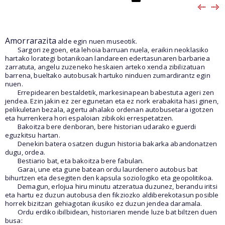
Amorrarazita
alde egin nuen museotik.
Sargori zegoen, eta lehoia barruan nuela, eraikin neoklasiko
hartako lorategi botanikoan landareen edertasunaren barbariea
zarratuta, angelu zuzeneko heskaien arteko xenda zibilizatuan
barrena, bueltako autobusak hartuko ninduen zumardirantz egin
nuen.
Errepidearen bestaldetik, markesinapean babestuta ageri zen
jendea. Ezin jakin ez zer egunetan eta ez nork erabakita hasi ginen,
pelikuletan bezala, agertu ahalako ordenan autobusetara igotzen
eta hurrenkera hori espaloian zibikoki errespetatzen.
Bakoitza bere denboran, bere historian udarako eguerdi
eguzkitsu hartan.
Denekin batera osatzen dugun historia bakarka abandonatzen
dugu, ordea.
Bestiario bat, eta bakoitza bere fabulan.
Garai, une eta gune batean ordu laurdenero autobus bat
bihurtzen eta desegiten den kapsula soziologiko eta geopolitikoa.
Demagun, erlojua hiru minutu atzeratua duzunez, berandu iritsi
eta hartu ez duzun autobusa den fikziozko aldiberekotasun posible
horrek bizitzan gehiagotan ikusiko ez duzun jendea daramala.
Ordu erdiko ibilbidean, historiaren mende luze bat biltzen duen
busa: