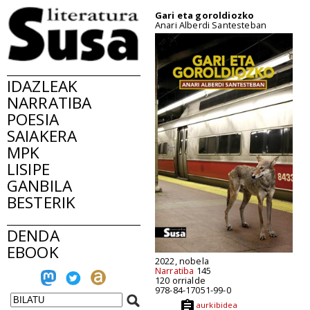
Gari eta goroldiozko
Anari Alberdi Santesteban
IDAZLEAK
NARRATIBA
POESIA
SAIAKERA
MPK
LISIPE
GANBILA
BESTERIK
DENDA
EBOOK
2022, nobela
Narratiba
145
120 orrialde
978-84-17051-99-0
aurkibidea