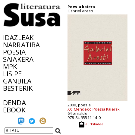
Poesia kaiera
Gabriel Aresti
IDAZLEAK
NARRATIBA
POESIA
SAIAKERA
MPK
LISIPE
GANBILA
BESTERIK
DENDA
2000, poesia
EBOOK
XX. Mendeko Poesia Kaierak
64 orrialde
978-84-95511-14-0
aurkibidea