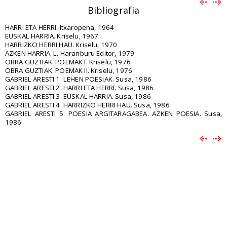
Bibliografia
HARRI ETA HERRI. Itxaropena, 1964
EUSKAL HARRIA. Kriselu, 1967
HARRIZKO HERRI HAU. Kriselu, 1970
AZKEN HARRIA. L. Haranburu Editor, 1979
OBRA GUZTIAK. POEMAK I. Kriselu, 1976
OBRA GUZTIAK. POEMAK II. Kriselu, 1976
GABRIEL ARESTI 1. LEHEN POESIAK. Susa, 1986
GABRIEL ARESTI 2. HARRI ETA HERRI. Susa, 1986
GABRIEL ARESTI 3. EUSKAL HARRIA. Susa, 1986
GABRIEL ARESTI 4. HARRIZKO HERRI HAU. Susa, 1986
GABRIEL ARESTI 5. POESIA ARGITARAGABEA. AZKEN POESIA. Susa,
1986