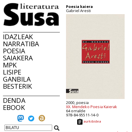
Poesia kaiera
Gabriel Aresti
IDAZLEAK
NARRATIBA
POESIA
SAIAKERA
MPK
LISIPE
GANBILA
BESTERIK
DENDA
2000, poesia
EBOOK
XX. Mendeko Poesia Kaierak
64 orrialde
978-84-95511-14-0
aurkibidea