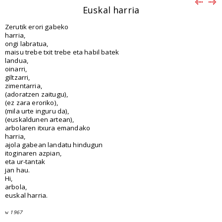
Euskal harria
Zerutik erori gabeko
harria,
ongi labratua,
maisu trebe txit trebe eta habil batek
landua,
oinarri,
giltzarri,
zimentarria,
(adoratzen zaitugu),
(ez zara eroriko),
(mila urte inguru da),
(euskaldunen artean),
arbolaren itxura emandako
harria,
ajola gabean landatu hindugun
itoginaren azpian,
eta ur-tantak
jan hau.
Hi,
arbola,
euskal harria.
1967
w