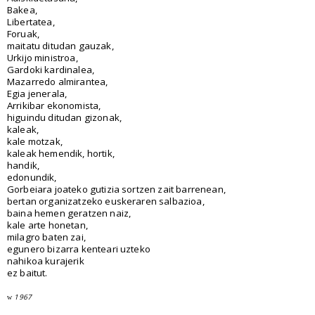
Bakea,
Libertatea,
Foruak,
maitatu ditudan gauzak,
Urkijo ministroa,
Gardoki kardinalea,
Mazarredo almirantea,
Egia jenerala,
Arrikibar ekonomista,
higuindu ditudan gizonak,
kaleak,
kale motzak,
kaleak hemendik, hortik,
handik,
edonundik,
Gorbeiara joateko gutizia sortzen zait barrenean,
bertan organizatzeko euskeraren salbazioa,
baina hemen geratzen naiz,
kale arte honetan,
milagro baten zai,
egunero bizarra kenteari uzteko
nahikoa kurajerik
ez baitut.
1967
w