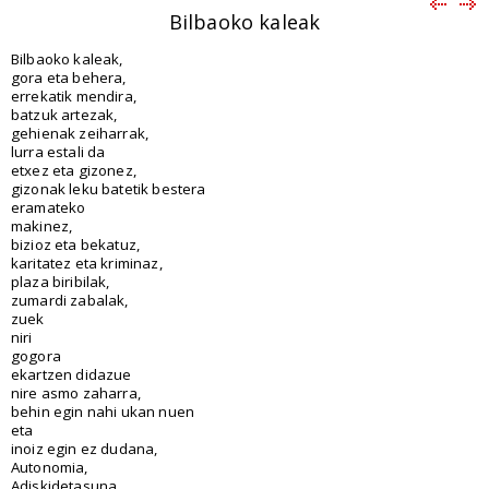
Bilbaoko kaleak
Bilbaoko kaleak,
gora eta behera,
errekatik mendira,
batzuk artezak,
gehienak zeiharrak,
lurra estali da
etxez eta gizonez,
gizonak leku batetik bestera
eramateko
makinez,
bizioz eta bekatuz,
karitatez eta kriminaz,
plaza biribilak,
zumardi zabalak,
zuek
niri
gogora
ekartzen didazue
nire asmo zaharra,
behin egin nahi ukan nuen
eta
inoiz egin ez dudana,
Autonomia,
Adiskidetasuna,