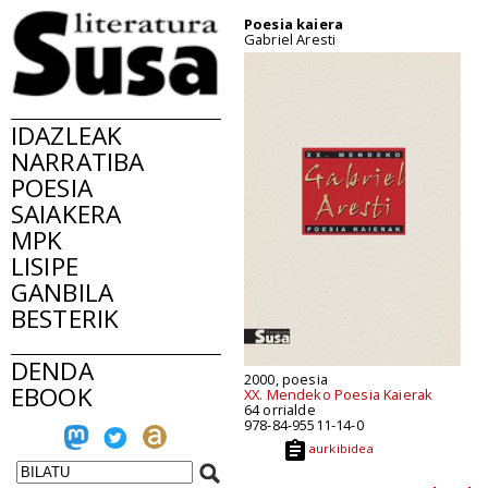
Poesia kaiera
Gabriel Aresti
IDAZLEAK
NARRATIBA
POESIA
SAIAKERA
MPK
LISIPE
GANBILA
BESTERIK
DENDA
2000, poesia
EBOOK
XX. Mendeko Poesia Kaierak
64 orrialde
978-84-95511-14-0
aurkibidea