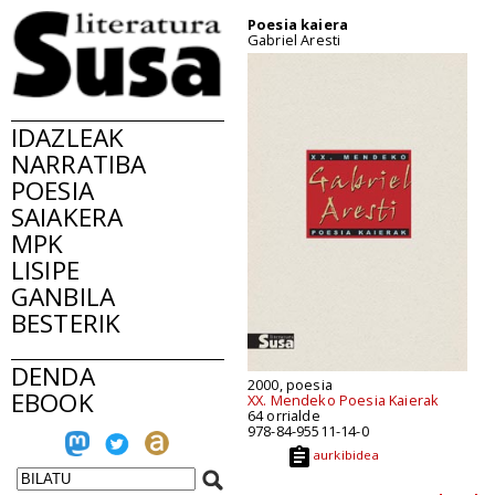
Poesia kaiera
Gabriel Aresti
IDAZLEAK
NARRATIBA
POESIA
SAIAKERA
MPK
LISIPE
GANBILA
BESTERIK
DENDA
2000, poesia
EBOOK
XX. Mendeko Poesia Kaierak
64 orrialde
978-84-95511-14-0
aurkibidea