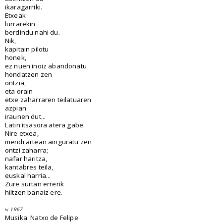
ikaragarriki.
Etxeak
lurrarekin
berdindu nahi du.
Nik,
kapitain pilotu
honek,
ez nuen inoiz abandonatu
hondatzen zen
ontzia,
eta orain
etxe zaharraren teilatuaren
azpian
iraunen dut...
Latin itsasora atera gabe.
Nire etxea,
mendi artean ainguratu zen
ontzi zaharra;
nafar haritza,
kantabres teila,
euskal harria...
Zure surtan errerik
hiltzen banaiz ere.
1967
w
Musika: Natxo de Felipe