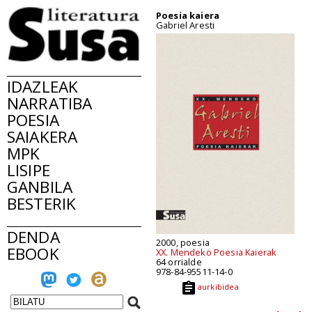
Poesia kaiera
Gabriel Aresti
IDAZLEAK
NARRATIBA
POESIA
SAIAKERA
MPK
LISIPE
GANBILA
BESTERIK
DENDA
2000, poesia
EBOOK
XX. Mendeko Poesia Kaierak
64 orrialde
978-84-95511-14-0
aurkibidea