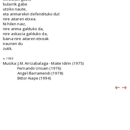
bularrik gabe
utziko naute,
eta arimarekin defendituko dut
nire aitaren etxea.
Ni hilen naiz,
nire arima galduko da,
nire askazia galduko da,
baina nire aitaren etxeak
iraunen du
zutik.
1963
w
Musika: J.M. Arrizabalaga - Maite Idirin (1975)
Fernando Unsain (1976)
Angel Illarramendi (1978)
Bittor Aiape (1994)