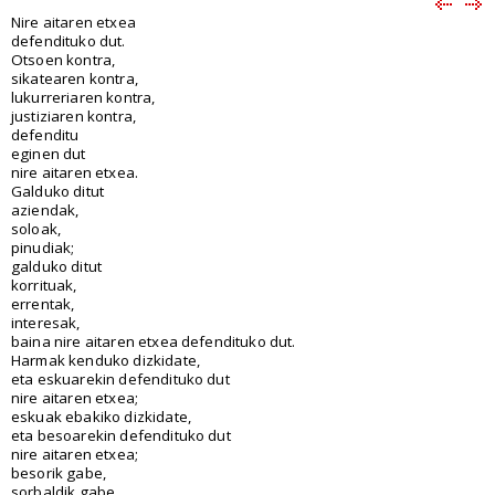
Nire aitaren etxea
defendituko dut.
Otsoen kontra,
sikatearen kontra,
lukurreriaren kontra,
justiziaren kontra,
defenditu
eginen dut
nire aitaren etxea.
Galduko ditut
aziendak,
soloak,
pinudiak;
galduko ditut
korrituak,
errentak,
interesak,
baina nire aitaren etxea defendituko dut.
Harmak kenduko dizkidate,
eta eskuarekin defendituko dut
nire aitaren etxea;
eskuak ebakiko dizkidate,
eta besoarekin defendituko dut
nire aitaren etxea;
besorik gabe,
sorbaldik gabe,