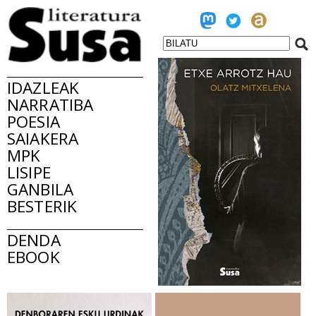
IDAZLEAK
NARRATIBA
POESIA
SAIAKERA
MPK
LISIPE
GANBILA
BESTERIK
DENDA
EBOOK