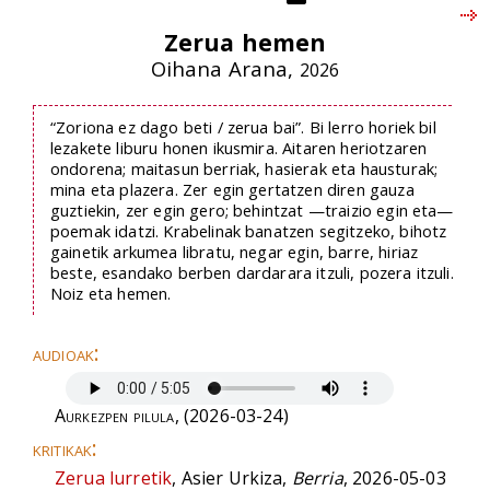
Zerua hemen
Oihana Arana,
2026
“Zoriona ez dago beti / zerua bai”. Bi lerro horiek bil
lezakete liburu honen ikusmira. Aitaren heriotzaren
ondorena; maitasun berriak, hasierak eta hausturak;
mina eta plazera. Zer egin gertatzen diren gauza
guztiekin, zer egin gero; behintzat —traizio egin eta—
poemak idatzi. Krabelinak banatzen segitzeko, bihotz
gainetik arkumea libratu, negar egin, barre, hiriaz
beste, esandako berben dardarara itzuli, pozera itzuli.
Noiz eta hemen.
audioak:
Aurkezpen pilula
, (2026-03-24)
kritikak:
Zerua lurretik
, Asier Urkiza,
Berria
, 2026-05-03