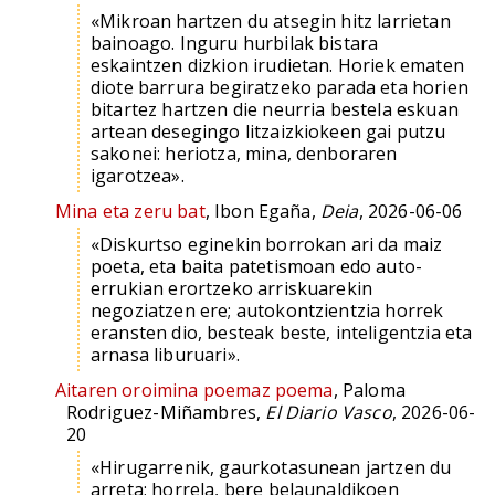
«Mikroan hartzen du atsegin hitz larrietan
bainoago. Inguru hurbilak bistara
eskaintzen dizkion irudietan. Horiek ematen
diote barrura begiratzeko parada eta horien
bitartez hartzen die neurria bestela eskuan
artean desegingo litzaizkiokeen gai putzu
sakonei: heriotza, mina, denboraren
igarotzea».
Mina eta zeru bat
, Ibon Egaña,
Deia
, 2026-06-06
«Diskurtso eginekin borrokan ari da maiz
poeta, eta baita patetismoan edo auto-
errukian erortzeko arriskuarekin
negoziatzen ere; autokontzientzia horrek
eransten dio, besteak beste, inteligentzia eta
arnasa liburuari».
Aitaren oroimina poemaz poema
, Paloma
Rodriguez-Miñambres,
El Diario Vasco
, 2026-06-
20
«Hirugarrenik, gaurkotasunean jartzen du
arreta; horrela, bere belaunaldikoen