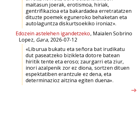
maitasun joerak, erotismoa, hiriak,
gentrifikazioa eta bakardadea erretratatzen
dituzte poemek eguneroko behaketan eta
autolaguntza diskurtsoekiko ironiaz».
Edozein astelehen igandetzeko
, Maialen Sobrino
Lopez,
Gara
, 2026-07-12
«Liburua bukatu eta señora bat irudikatu
dut paseatzeko bizikleta dotore batean
hiritik tente eta eroso; zaurgarri eta ziur,
inori azalpenik zor ez diona, sortzen dituen
espektatiben erantzule ez dena, eta
determinazioz aitzina egiten duena».