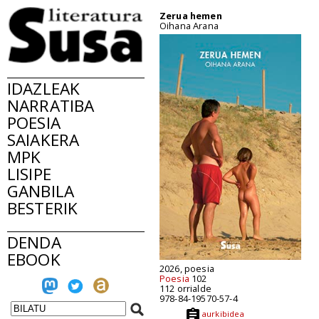
Zerua hemen
Oihana Arana
IDAZLEAK
NARRATIBA
POESIA
SAIAKERA
MPK
LISIPE
GANBILA
BESTERIK
DENDA
EBOOK
2026, poesia
Poesia
102
112 orrialde
978-84-19570-57-4
aurkibidea