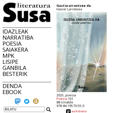
Guztia urruntzea da
Hasier Larretxea
IDAZLEAK
NARRATIBA
POESIA
SAIAKERA
MPK
LISIPE
GANBILA
BESTERIK
DENDA
EBOOK
2025, poesia
Poesia
101
88 orrialde
978-84-19570-55-0
aurkibidea