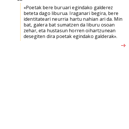
«Poetak bere buruari egindako galderez
beteta dago liburua. Iraganari begira, bere
identitateari neurria hartu nahian ari da. Min
bat, galera bat sumatzen da liburu osoan
zehar, eta hustasun horren oihartzunean
desegiten dira poetak egindako galderak».