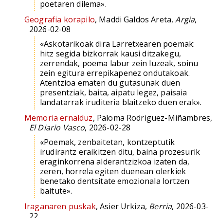
poetaren dilema».
Geografia korapilo
, Maddi Galdos Areta,
Argia
,
2026-02-08
«Askotarikoak dira Larretxearen poemak:
hitz segida bizkorrak kausi ditzakegu,
zerrendak, poema labur zein luzeak, soinu
zein egitura errepikapenez ondutakoak.
Atentzioa ematen du gutasunak duen
presentziak, baita, aipatu legez, paisaia
landatarrak iruditeria blaitzeko duen erak».
Memoria ernalduz
, Paloma Rodriguez-Miñambres,
El Diario Vasco
, 2026-02-28
«Poemak, zenbaitetan, kontzeptutik
irudirantz eraikitzen ditu, baina prozesurik
eraginkorrena alderantzizkoa izaten da,
zeren, horrela egiten duenean olerkiek
benetako dentsitate emozionala lortzen
baitute».
Iraganaren puskak
, Asier Urkiza,
Berria
, 2026-03-
22