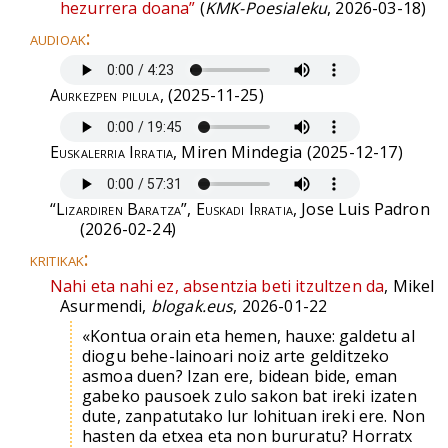
hezurrera doana”
(
KMK-Poesialeku
, 2026-03-18)
audioak:
Aurkezpen pilula
, (2025-11-25)
Euskalerria Irratia
, Miren Mindegia (2025-12-17)
“Lizardiren Baratza”, Euskadi Irratia
, Jose Luis Padron
(2026-02-24)
kritikak:
Nahi eta nahi ez, absentzia beti itzultzen da
, Mikel
Asurmendi,
blogak.eus
, 2026-01-22
«Kontua orain eta hemen, hauxe: galdetu al
diogu behe-lainoari noiz arte gelditzeko
asmoa duen? Izan ere, bidean bide, eman
gabeko pausoek zulo sakon bat ireki izaten
dute, zanpatutako lur lohituan ireki ere. Non
hasten da etxea eta non bururatu? Horratx