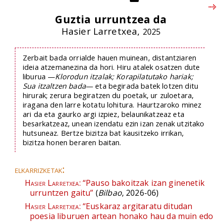
Guztia urruntzea da
Hasier Larretxea,
2025
Zerbait bada orrialde hauen muinean, distantziaren
ideia atzemanezina da hori. Hiru atalek osatzen dute
liburua —
Klorodun itzalak; Korapilatutako hariak;
Sua itzaltzen bada
— eta begirada batek lotzen ditu
hirurak; zerura begiratzen du poetak, ur zuloetara,
iragana den larre kotatu lohitura. Haurtzaroko minez
ari da eta gaurko argi izpiez, belaunikatzeaz eta
besarkatzeaz, unean izendatu ezin izan zenak utzitako
hutsuneaz. Bertze bizitza bat kausitzeko irrikan,
bizitza honen beraren baitan.
elkarrizketak:
Hasier Larretxea:
“Pauso bakoitzak izan ginenetik
urruntzen gaitu”
(
Bilbao
, 2026-06)
Hasier Larretxea:
“Euskaraz argitaratu ditudan
poesia liburuen artean honako hau da muin edo