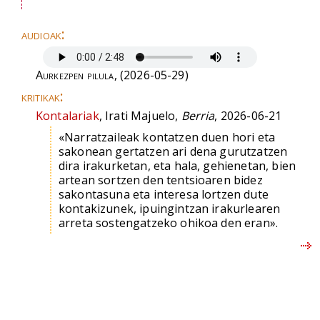
audioak:
Aurkezpen pilula
, (2026-05-29)
kritikak:
Kontalariak
, Irati Majuelo,
Berria
, 2026-06-21
«Narratzaileak kontatzen duen hori eta
sakonean gertatzen ari dena gurutzatzen
dira irakurketan, eta hala, gehienetan, bien
artean sortzen den tentsioaren bidez
sakontasuna eta interesa lortzen dute
kontakizunek, ipuingintzan irakurlearen
arreta sostengatzeko ohikoa den eran».