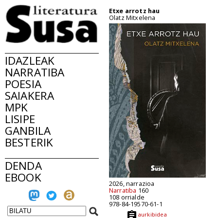
Etxe arrotz hau
Olatz Mitxelena
IDAZLEAK
NARRATIBA
POESIA
SAIAKERA
MPK
LISIPE
GANBILA
BESTERIK
DENDA
EBOOK
2026, narrazioa
Narratiba
160
108 orrialde
978-84-19570-61-1
aurkibidea