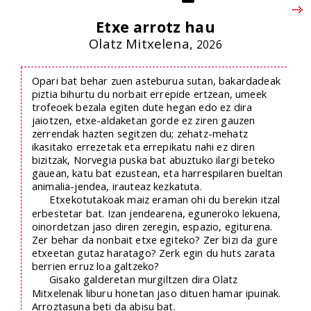
Etxe arrotz hau
Olatz Mitxelena,
2026
Opari bat behar zuen asteburua sutan, bakardadeak
piztia bihurtu du norbait errepide ertzean, umeek
trofeoek bezala egiten dute hegan edo ez dira
jaiotzen, etxe-aldaketan gorde ez ziren gauzen
zerrendak hazten segitzen du; zehatz-mehatz
ikasitako errezetak eta errepikatu nahi ez diren
bizitzak, Norvegia puska bat abuztuko ilargi beteko
gauean, katu bat ezustean, eta harrespilaren bueltan
animalia-jendea, irauteaz kezkatuta.
Etxekotutakoak maiz eraman ohi du berekin itzal
erbestetar bat. Izan jendearena, eguneroko lekuena,
oinordetzan jaso diren zeregin, espazio, egiturena.
Zer behar da nonbait etxe egiteko? Zer bizi da gure
etxeetan gutaz haratago? Zerk egin du huts zarata
berrien erruz loa galtzeko?
Gisako galderetan murgiltzen dira Olatz
Mitxelenak liburu honetan jaso dituen hamar ipuinak.
Arroztasuna beti da abisu bat.