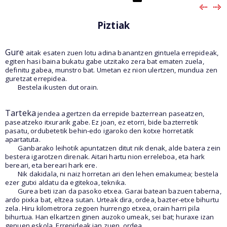
Piztiak
Gure
aitak esaten zuen lotu adina banantzen gintuela errepideak,
egiten hasi baina bukatu gabe utzitako zera bat ematen zuela,
definitu gabea, munstro bat. Umetan ez nion ulertzen, mundua zen
guretzat errepidea.
Bestela ikusten dut orain.
Tarteka
jendea agertzen da errepide bazterrean paseatzen,
paseatzeko itxurarik gabe. Ez joan, ez etorri, bide bazterretik
pasatu, ordubetetik behin-edo igaroko den kotxe horretatik
apartatuta.
Ganbarako leihotik apuntatzen ditut nik denak, alde batera zein
bestera igarotzen direnak. Aitari hartu nion erreleboa, eta hark
bereari, eta bereari hark ere.
Nik dakidala, ni naiz horretan ari den lehen emakumea; bestela
ezer gutxi aldatu da egitekoa, teknika.
Gurea beti izan da pasoko etxea. Garai batean bazuen taberna,
ardo pixka bat, eltzea sutan. Urteak dira, ordea, bazter-etxe bihurtu
zela. Hiru kilometrora zegoen hurrengo etxea, orain harri pila
bihurtua. Han elkartzen ginen auzoko umeak, sei bat; huraxe izan
genuen eskola. Errepideak jan zuen, ordea.