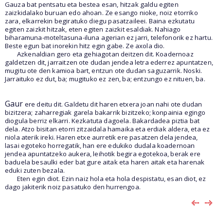
Gauza bat pentsatu eta bestea esan, hitzak galdu egiten
zaizkidalako buruan edo ahoan. Ze esango nioke, noiz etorriko
zara, elkarrekin begiratuko diegu pasatzaileei. Baina ezkutatu
egiten zaizkit hitzak, eten egiten zaizkit esaldiak. Nahiago
biharamuna-moteltasuna-iluna agerian ez jarri, telefonorik ez hartu.
Beste egun bat inorekin hitz egin gabe. Ze axola dio.
Azkenaldian gero eta gehiagotan deitzen dit. Koadernoaz
galdetzen dit, jarraitzen ote dudan jendea letra ederrez apuntatzen,
mugitu ote den kamioa bart, entzun ote dudan saguzarrik. Noski.
Jarraituko ez dut, ba; mugituko ez zen, ba; entzungo ez nituen, ba.
Gaur
ere deitu dit. Galdetu dit haren etxera joan nahi ote dudan
bizitzera; zaharregiak garela bakarrik bizitzeko; konpainia egingo
diogula berriz elkarri. Kezkatuta dagoela. Bakardadea piztia bat
dela. Atzo bisitan etorri zitzaidala hamaika eta erdiak aldera, eta ez
niola aterik ireki. Haren etxe aurretik ere pasatzen dela jendea,
lasai egoteko horregatik, han ere edukiko dudala koadernoan
jendea apuntatzeko aukera, leihotik begira egotekoa, berak ere
baduela besaulki eder bat gure aitak eta haren aitak eta harenak
eduki zuten bezala.
Eten egin diot. Ezin naiz hola eta hola despistatu, esan diot, ez
dago jakiterik noiz pasatuko den hurrengoa.