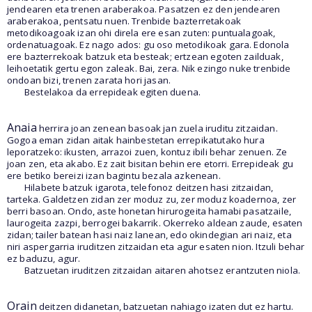
jendearen eta trenen araberakoa. Pasatzen ez den jendearen
araberakoa, pentsatu nuen. Trenbide bazterretakoak
metodikoagoak izan ohi direla ere esan zuten: puntualagoak,
ordenatuagoak. Ez nago ados: gu oso metodikoak gara. Edonola
ere bazterrekoak batzuk eta besteak; ertzean egoten zailduak,
leihoetatik gertu egon zaleak. Bai, zera. Nik ezingo nuke trenbide
ondoan bizi, trenen zarata hori jasan.
Bestelakoa da errepideak egiten duena.
Anaia
herrira joan zenean basoak jan zuela iruditu zitzaidan.
Gogoa eman zidan aitak hainbestetan errepikatutako hura
leporatzeko: ikusten, arrazoi zuen, kontuz ibili behar zenuen. Ze
joan zen, eta akabo. Ez zait bisitan behin ere etorri. Errepideak gu
ere betiko bereizi izan bagintu bezala azkenean.
Hilabete batzuk igarota, telefonoz deitzen hasi zitzaidan,
tarteka. Galdetzen zidan zer moduz zu, zer moduz koadernoa, zer
berri basoan. Ondo, aste honetan hirurogeita hamabi pasatzaile,
laurogeita zazpi, berrogei bakarrik. Okerreko aldean zaude, esaten
zidan; tailer batean hasi naiz lanean, edo okindegian ari naiz, eta
niri aspergarria iruditzen zitzaidan eta agur esaten nion. Itzuli behar
ez baduzu, agur.
Batzuetan iruditzen zitzaidan aitaren ahotsez erantzuten niola.
Orain
deitzen didanetan, batzuetan nahiago izaten dut ez hartu.