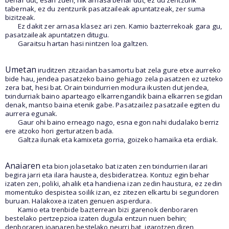
behar dut, esan zuen, nik arnasa behar dut; ez du zentzurik
tabernak, ez du zentzurik pasatzaileak apuntatzeak, zer suma
bizitzeak.
Ez dakit zer arnasa klasez ari zen. Kamio bazterrekoak gara gu,
pasatzaileak apuntatzen ditugu.
Garaitsu hartan hasi nintzen loa galtzen.
Umetan
iruditzen zitzaidan basamortu bat zela gure etxe aurreko
bide hau, jendea pasatzeko baino gehiago zela pasatzen ez uzteko
zera bat, hesi bat. Orain txindurrien modura ikusten dut jendea,
txindurriak baino aparteago elkarrengandik baina elkarren segidan
denak, mantso baina etenik gabe. Pasatzailez pasatzaile egiten du
aurrera egunak.
Gaur ohi baino erneago nago, esna egon nahi dudalako berriz
ere atzoko hori gerturatzen bada.
Galtza ilunak eta kamixeta gorria, goizeko hamaika eta erdiak.
Anaiaren
eta bion jolasetako bat izaten zen txindurrien ilarari
begira jarri eta ilara haustea, desbideratzea. Kontuz egin behar
izaten zen, poliki, ahalik eta handiena izan zedin haustura, ez zedin
momentuko despistea soilik izan, ez zitezen elkartu bi segundoren
buruan. Halakoxea izaten genuen asperdura.
Kamio eta trenbide bazterrean bizi garenok denboraren
bestelako pertzepzioa izaten dugula entzun nuen behin;
denboraren joanaren bestelako neurri bat, igarotzen diren