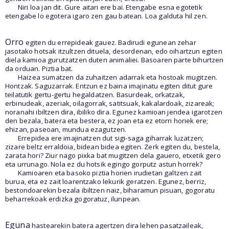
Niri loa jan dit. Gure aitari ere bai. Etengabe esna egotetik
etengabe lo egotera igaro zen gau batean. Loa galduta hil zen.
Orro
egiten du errepideak gauez. Badirudi egunean zehar
jasotako hotsak itzultzen dituela, desordenan, edo oihartzun egiten
diela kamioa gurutzatzen duten animaliei. Basoaren parte bihurtzen
da orduan. Piztia bat.
Haizea sumatzen da zuhaitzen adarrak eta hostoak mugitzen.
Hontzak. Saguzarrak. Entzun ez baina imajinatu egiten ditut gure
teilatutik gertu-gertu hegaldatzen. Basurdeak, orkatzak,
erbinudeak, azeriak, oilagorrak, satitsuak, kakalardoak, zizareak;
noranahi ibiltzen dira, ibiliko dira. Egunez kamioan jendea igarotzen
den bezala, batera eta bestera, ez joan eta ez etorri horiek ere;
ehizan, paseoan, mundua ezagutzen.
Errepidea ere imajinatzen dut sigi-saga giharrak luzatzen;
zizare beltz erraldoia, bidean bidea egiten. Zerk egiten du, bestela,
zarata hori? Ziur nago pixka bat mugitzen dela gauero, etxetik gero
eta urrunago. Nola ez du hotsik egingo gorputz astun horrek?
Kamioaren eta basoko piztia horien irudietan galtzen zait
burua, eta ez zait loarentzako lekurik geratzen. Egunez, berriz,
bestondoarekin bezala ibiltzen naiz, biharamun pisuan, gogoratu
beharrekoak erdizka gogoratuz, ilunpean.
Eguna
hastearekin batera agertzen dira lehen pasatzaileak,