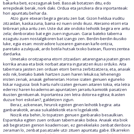
bakarka beti, ezezagunak beti. Basoak botatzen ditu, edo
errepideak berak, nork daki. Ordua eta janzkera dira inportanteak:
hori apuntatu behar da.
Atzo gure etxeari begira geratu zen bat. Gizon heldua iruditu
zitzaidan, kaskazuria, baina ez nuen ondo ikusi. Ateraino etorri eta
tinbreari joka aritu zen. Uste dut ate ondoko leihotik begira ere aritu
zela; denboratxo bat egin zuen inguruan. Garai bateko taberna
ezagutu zuen nostalgikoren bat izango zen. Berdin-berdin ikusiko
luke, egia esan: mostradore luzearen gainean kafe-ontzia,
paretako azulejuak, ardo botila hutsak txoko batean, fluoreszentea
dardarka.
Umetako oroitzapena etorri zitzaidan: aitarengana joaten ginen
korrika anaia eta biok norbait atarira inguratzen ikusi orduko. Aita
tabernara jaisten zen orduan etorri berria zerbitzatzera, eta, anaiak
edo nik, bietako batek hartzen zuen haren lekukoa; lehenengo
iristen zenak, anaiak gehienetan. Horixe izaten genuen eguneko
liskar nagusia: biok hartu nahi izaten genuen aitaren tokia, eta letra
ederrez haren koadernoan apuntatzen jarraitu kamiotik pasatzen
ikusten genituenak. Inportantea zen letra dotorea egitea; ikasten
duzue hori eskolan?, galdetzen zigun.
Beraz, azkenean, hirurok egoten ginen leihotik begira: aita
ganbarakotik, anaia sukaldekotik eta ni logelakotik.
Noizik eta behin, lo topatzen genuen ganbarako besaulkian.
Espantuka egiten zuen orduan tabernarako bidea. Anaiak eta biok
adi begiratzen genion koadernoari, ez genekielako zenbat denbora
zeraman lo, zenbat pasatzaile utzi zituen apuntatu gabe. Elkarrekin