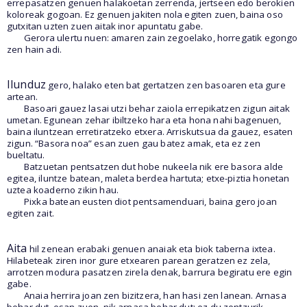
errepasatzen genuen halakoetan zerrenda, jertseen edo berokien
koloreak gogoan. Ez genuen jakiten nola egiten zuen, baina oso
gutxitan uzten zuen aitak inor apuntatu gabe.
Gerora ulertu nuen: amaren zain zegoelako, horregatik egongo
zen hain adi.
Ilunduz
gero, halako eten bat gertatzen zen basoaren eta gure
artean.
Basoari gauez lasai utzi behar zaiola errepikatzen zigun aitak
umetan. Egunean zehar ibiltzeko hara eta hona nahi bagenuen,
baina iluntzean erretiratzeko etxera. Arriskutsua da gauez, esaten
zigun. “Basora noa” esan zuen gau batez amak, eta ez zen
bueltatu.
Batzuetan pentsatzen dut hobe nukeela nik ere basora alde
egitea, iluntze batean, maleta berdea hartuta; etxe-piztia honetan
uztea koaderno zikin hau.
Pixka batean eusten diot pentsamenduari, baina gero joan
egiten zait.
Aita
hil zenean erabaki genuen anaiak eta biok taberna ixtea.
Hilabeteak ziren inor gure etxearen parean geratzen ez zela,
arrotzen modura pasatzen zirela denak, barrura begiratu ere egin
gabe.
Anaia herrira joan zen bizitzera, han hasi zen lanean. Arnasa