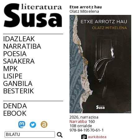
Etxe arrotz hau
Olatz Mitxelena
IDAZLEAK
NARRATIBA
POESIA
SAIAKERA
MPK
LISIPE
GANBILA
BESTERIK
DENDA
EBOOK
2026, narrazioa
Narratiba
160
108 orrialde
978-84-19570-61-1
aurkibidea