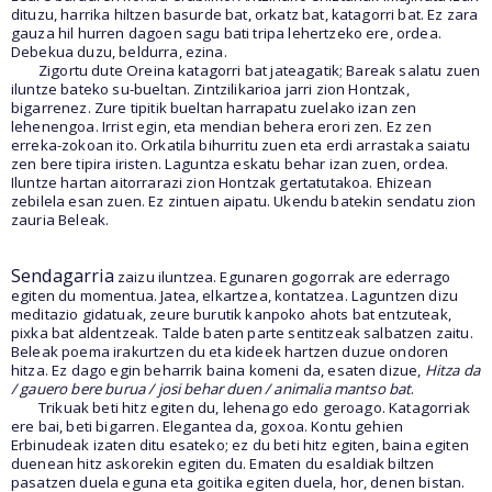
dituzu, harrika hiltzen basurde bat, orkatz bat, katagorri bat. Ez zara
gauza hil hurren dagoen sagu bati tripa lehertzeko ere, ordea.
Debekua duzu, beldurra, ezina.
Zigortu dute Oreina katagorri bat jateagatik; Bareak salatu zuen
iluntze bateko su-bueltan. Zintzilikarioa jarri zion Hontzak,
bigarrenez. Zure tipitik bueltan harrapatu zuelako izan zen
lehenengoa. Irrist egin, eta mendian behera erori zen. Ez zen
erreka-zokoan ito. Orkatila bihurritu zuen eta erdi arrastaka saiatu
zen bere tipira iristen. Laguntza eskatu behar izan zuen, ordea.
Iluntze hartan aitorrarazi zion Hontzak gertatutakoa. Ehizean
zebilela esan zuen. Ez zintuen aipatu. Ukendu batekin sendatu zion
zauria Beleak.
Sendagarria
zaizu iluntzea. Egunaren gogorrak are ederrago
egiten du momentua. Jatea, elkartzea, kontatzea. Laguntzen dizu
meditazio gidatuak, zeure burutik kanpoko ahots bat entzuteak,
pixka bat aldentzeak. Talde baten parte sentitzeak salbatzen zaitu.
Beleak poema irakurtzen du eta kideek hartzen duzue ondoren
hitza. Ez dago egin beharrik baina komeni da, esaten dizue,
Hitza da
/ gauero bere burua / josi behar duen / animalia mantso bat
.
Trikuak beti hitz egiten du, lehenago edo geroago. Katagorriak
ere bai, beti bigarren. Elegantea da, goxoa. Kontu gehien
Erbinudeak izaten ditu esateko; ez du beti hitz egiten, baina egiten
duenean hitz askorekin egiten du. Ematen du esaldiak biltzen
pasatzen duela eguna eta goitika egiten duela, hor, denen bistan.