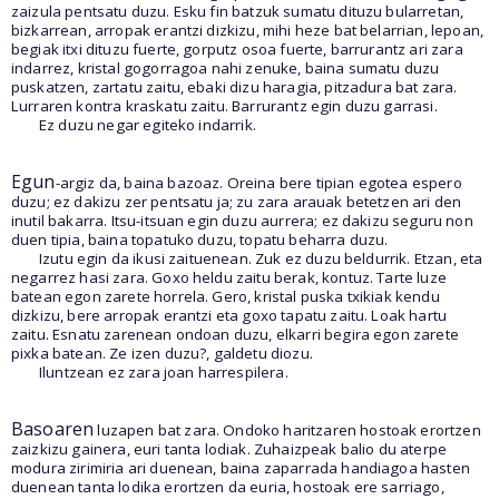
zaizula pentsatu duzu. Esku fin batzuk sumatu dituzu bularretan,
bizkarrean, arropak erantzi dizkizu, mihi heze bat belarrian, lepoan,
begiak itxi dituzu fuerte, gorputz osoa fuerte, barrurantz ari zara
indarrez, kristal gogorragoa nahi zenuke, baina sumatu duzu
puskatzen, zartatu zaitu, ebaki dizu haragia, pitzadura bat zara.
Lurraren kontra kraskatu zaitu. Barrurantz egin duzu garrasi.
Ez duzu negar egiteko indarrik.
Egun
-argiz da, baina bazoaz. Oreina bere tipian egotea espero
duzu; ez dakizu zer pentsatu ja; zu zara arauak betetzen ari den
inutil bakarra. Itsu-itsuan egin duzu aurrera; ez dakizu seguru non
duen tipia, baina topatuko duzu, topatu beharra duzu.
Izutu egin da ikusi zaituenean. Zuk ez duzu beldurrik. Etzan, eta
negarrez hasi zara. Goxo heldu zaitu berak, kontuz. Tarte luze
batean egon zarete horrela. Gero, kristal puska txikiak kendu
dizkizu, bere arropak erantzi eta goxo tapatu zaitu. Loak hartu
zaitu. Esnatu zarenean ondoan duzu, elkarri begira egon zarete
pixka batean. Ze izen duzu?, galdetu diozu.
Iluntzean ez zara joan harrespilera.
Basoaren
luzapen bat zara. Ondoko haritzaren hostoak erortzen
zaizkizu gainera, euri tanta lodiak. Zuhaizpeak balio du aterpe
modura zirimiria ari duenean, baina zaparrada handiagoa hasten
duenean tanta lodika erortzen da euria, hostoak ere sarriago,