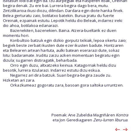
isiltasun lodi bat egin da. Izu aurpegiak eta hasperen itoak, Oreinari
begira denak. Zu ere bai. Lurrera begira dago bera, mutu.
Zintzilikarioa ikusi diozu, dilindan. Dardara egin diote hanka finek.
Belea gerturatu zaio, botilatxo batekin. Burua jiratu du fuerte
Oreinak, ezpainak estutu. Lepotik heldu dio Beleak, indarrez ireki
dio ahoa, botilakoa edanarazi.
Bazenekiten, bazenekien. Baina. Atzera-bueltarik ez duen
momentu hori.
Konbultsio batzuk egin dizkio gorputz txikiak, lepoa okertu zaio;
begiek beste zerbait ikusten dute ezer ikusten badute. Hontzaren
eta Belearen artean hartuta, aulki batean eserarazi dute, sokaz
lotu: badaramate. Iruditu zaizu azken momentuan begiratu egin
dizula; sugarren distiragatik, beharbada.
Orro egin duzu, altxatzeko keinua. Katagorriak heldu dizu
besotik, lurrera itzularazi. Indarrez estutu dizu eskua.
Negarrez ari dira batzuk. Suari begira-begira zaude zu.
Hizketan ari zara.
Orkazkumeaz gogoratu zara, basoan gora saltoka urruntzen.
Poemak: Ane Zubeldia Magriñáren
Kontra
eta Jon Gerediagaren
Zeru-lurren liburua
.