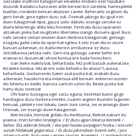
zaizulako iruditzen Katagorriari emateko moduko ezer topatuko
duzunik. Badakizu basoaren alde berean bizi zaretela; harrespiletik
bueltan, norabide berean abiatzen zarete. Beherantz segitzen du
gero berak; gora egiten duzu zuk. Oreinak jakingo du igual non
duen Katagorriak tipia; gauza asko dakizki; esango zenuke ez
duela lehenengo aldia leku honetan. Pentsatu duzu opariaren
aitzakian pixka bat mugitzeko libertatea izango duzuela igual. Ikusi
nahi zenuke zertan ematen duen denbora Katagorriak; gehiago
ezagutu gabe zaila da opari bat egitea. Ezetz esan diozu zeure
buruari azkenean, ez duela merezi arriskatzea: ez duzu
zintzilikarioa jartzea nahi. Gero eta gutxiago zarete behin ere
eraman ez duzuenak; ohore kontua ere bada honezkero.
Izan liteke makila bat, beharbada, hitz polit batzuk aukeratzea
litzateke kontua. Hitzak ere soila beharko du akaso? Lausoa,
beharbada. Gaztainondo baten azal puska bat, erabaki duzu
azkenean; hauskorra eta indartsua aldi berean: enborrari eusten
dio lehertu ez dadin; barrura sartzen uzten du. Beste puska bat
hartu duzu zuretzat.
Ohi baino luzeagoa egin zaizu eguna; bestetan baino gogo
handiagoa duzu iluntzea iristeko, suaren argitan ikusteko lagunen
keinuak, jakiteko nori tokatu zaion zure izena, zer eramango duen
Oreinak, zer esango duen Katagorriak.
Beti bezala, Hontzak gidatu du meditazioa, Beleak irakurri du
poema:
Irten lurreko lorategira. / Ez duzu agian lokatza besterik /
behar. Eta adarrak biluzik, / eta ipar-haizea aurpegian hozka, / eta urki
zuriak hildakoak gogoratuz. / Ez duzu pikondoan lorerik nahi, / poz
isilagoa baizik: fruituaren / esnea zaurian. Atsedena. / Landare-bizitza