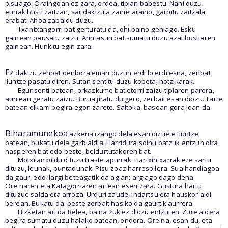
pisuago. Oraingoan ez zara, ordea, tipian babestu. Nahi duzu
euriak busti zaitzan, sar dakizula zainetaraino, garbitu zaitzala
erabat. Ahoa zabaldu duzu.
Txantxangorri bat gerturatu da, ohi baino gehiago. Esku
gainean pausatu zaizu. Arintasun bat sumatu duzu azal bustiaren
gainean. Hunkitu egin zara.
Ez
dakizu zenbat denbora eman duzun erdi lo erdi esna, zenbat
iluntze pasatu diren. Sutan sentitu duzu kopeta; hotzikarak.
Egunsenti batean, orkazkume bat etorri zaizu tipiaren parera,
aurrean geratu zaizu. Burua jiratu du gero, zerbait esan diozu. Tarte
batean elkarri begira egon zarete. Saltoka, basoan gora joan da.
Biharamunekoa
azkena izango dela esan dizuete iluntze
batean, bukatu dela garbialdia. Harridura soinu batzuk entzun dira,
hasperen bat edo beste, beldurtutakoren bat.
Motxilan bildu dituzu traste apurrak. Hartxintxarrak ere sartu
dituzu, leunak, puntadunak. Pisu zoaz harrespilera. Sua handiagoa
da gaur, edo ilargi beteagatik da agian; argiago dago dena.
Oreinaren eta Katagorriaren artean eseri zara. Gustura hartu
dituzue salda eta arroza. Urduri zaude, indartsu eta hauskor aldi
berean. Bukatu da: beste zerbait hasiko da gaurtik aurrera.
Hizketan ari da Belea, baina zuk ez diozu entzuten. Zure aldera
begira sumatu duzu halako batean, ondora. Oreina, esan du, eta