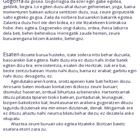
Gogorra
da gosea. Gogorragoa da ezer egin gabe egotea,
geldirik, begira. Lo egiten duzu ahal duzun gehienetan, yoga, baina
momenturen batean azkura sentitzen duzu, sua, zeure gorputzetik
salto egiteko gogoa. Zaila da norbere buruarekin bakarrik egotea.
Zalantza duzu hori ote den bidea, ez ote litzatekeen kontrakoa
hobe: ihes egitea. Dagoeneko ongi dakizu, ordea, ihesa laburra
dela beti, behin-behinekoa. Horregatik zaude hemen, zeure
buruarengana lotzen ikasteko, behingoz.
Esaten
dizuete burua husteko, izate soilera iritsi behar duzuela,
basoarekin bat egitera. Nahi duzu eta ez duzu nahi. Indar batek
egiten dizu tira; erresistentzia, esaten dio Hontzak; zuk ere bai,
beste zentzu batean. Hustu nahi duzu, baina ez erabat; garbitu egin
nahi duzu; desagertu, ez.
Agindutakoaren kontra, oroitzapenen kate bati heltzen diozu.
Arrosario baten moduan kontatzen dizkiozu zeure buruari;
disimuluz hasieran, erritual bihurtuta azkenerako. Hartxintxarrak
dituzu pilatuta tipiaren txoko batean, puntadunak, leunagoak,
bizipen bakoitzeko bat; leuntasunaren arabera gogoratzen dituzu
lagundu dizutenak eta min eman dizutenak, denak. Mingarriak ere
ez dituzu ahaztu nahi; neurria bilatu behar diezu; ez dezatela asko
okupatu.
Ahaztea zeure buruari uko egitea litzateke. Bizitzari baietz
esatera etorri zara zu.