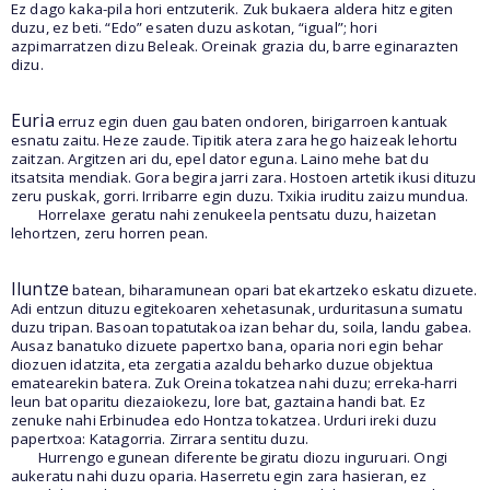
Ez dago kaka-pila hori entzuterik. Zuk bukaera aldera hitz egiten
duzu, ez beti. “Edo” esaten duzu askotan, “igual”; hori
azpimarratzen dizu Beleak. Oreinak grazia du, barre eginarazten
dizu.
Euria
erruz egin duen gau baten ondoren, birigarroen kantuak
esnatu zaitu. Heze zaude. Tipitik atera zara hego haizeak lehortu
zaitzan. Argitzen ari du, epel dator eguna. Laino mehe bat du
itsatsita mendiak. Gora begira jarri zara. Hostoen artetik ikusi dituzu
zeru puskak, gorri. Irribarre egin duzu. Txikia iruditu zaizu mundua.
Horrelaxe geratu nahi zenukeela pentsatu duzu, haizetan
lehortzen, zeru horren pean.
Iluntze
batean, biharamunean opari bat ekartzeko eskatu dizuete.
Adi entzun dituzu egitekoaren xehetasunak, urduritasuna sumatu
duzu tripan. Basoan topatutakoa izan behar du, soila, landu gabea.
Ausaz banatuko dizuete papertxo bana, oparia nori egin behar
diozuen idatzita, eta zergatia azaldu beharko duzue objektua
ematearekin batera. Zuk Oreina tokatzea nahi duzu; erreka-harri
leun bat oparitu diezaiokezu, lore bat, gaztaina handi bat. Ez
zenuke nahi Erbinudea edo Hontza tokatzea. Urduri ireki duzu
papertxoa: Katagorria. Zirrara sentitu duzu.
Hurrengo egunean diferente begiratu diozu inguruari. Ongi
aukeratu nahi duzu oparia. Haserretu egin zara hasieran, ez