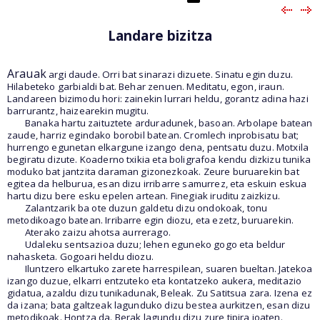
Landare bizitza
Arauak
argi daude. Orri bat sinarazi dizuete. Sinatu egin duzu.
Hilabeteko garbialdi bat. Behar zenuen. Meditatu, egon, iraun.
Landareen bizimodu hori: zainekin lurrari heldu, gorantz adina hazi
barrurantz, haizearekin mugitu.
Banaka hartu zaituztete arduradunek, basoan. Arbolape batean
zaude, harriz egindako borobil batean. Cromlech inprobisatu bat;
hurrengo egunetan elkargune izango dena, pentsatu duzu. Motxila
begiratu dizute. Koaderno txikia eta boligrafoa kendu dizkizu tunika
moduko bat jantzita daraman gizonezkoak. Zeure buruarekin bat
egitea da helburua, esan dizu irribarre samurrez, eta eskuin eskua
hartu dizu bere esku epelen artean. Finegiak iruditu zaizkizu.
Zalantzarik ba ote duzun galdetu dizu ondokoak, tonu
metodikoago batean. Irribarre egin diozu, eta ezetz, buruarekin.
Aterako zaizu ahotsa aurrerago.
Udaleku sentsazioa duzu; lehen eguneko gogo eta beldur
nahasketa. Gogoari heldu diozu.
Iluntzero elkartuko zarete harrespilean, suaren bueltan. Jatekoa
izango duzue, elkarri entzuteko eta kontatzeko aukera, meditazio
gidatua, azaldu dizu tunikadunak, Beleak. Zu Satitsua zara. Izena ez
da izana; bata galtzeak lagunduko dizu bestea aurkitzen, esan dizu
metodikoak. Hontza da. Berak lagundu dizu zure tipira joaten.