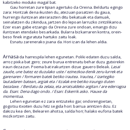
kabitzeko moduko magal bat.
Gau horretan zure tipian agertuko da Oreina. Beldurtu egingo
zara: Hontzak dena ikusten du, atezuan pasatzen du gaua,
hurrengo iluntzean aterarazten ditu bekatuak eta damuak,
seinalatzen du zikindua, jartzen dio lepoan larruzko zintzilikarioa.
Ezer esan gabe etzango da Oreina zure ondoan, emango dizu
iluntzean etendako besarkada. Bularra bizkarraren kontra, orein-
beso finek inguratuta hartuko zaitu loak.
Esnatu zarenerako joana da. Hori izan da lehen aldia.
Arnasa
da harrespila lehen egunetan. Poliki edaten duzu salda,
arroz pixka bat gero; zeure burua entrenatu behar duzu gutxirekin
iraun dezazun. Poema bat irakurtzen dizue gauero Beleak.
Lasai
zaude, une batez ez duzulako uste / ezinezkoa denik zeru-lurrek eta
garenaren / formaren batek betiko irautea. Irautea, / izartegiko
lautadaren batean, argiak eta / itzalak ere betiko iraungo duten
bezalaxe. / Berdatu da zelaia, eta arratsaldeko argitan / are ederragoa
da. Esan: Dena dago ondo. / Esan: Eskerrik asko. Hauxe da
momentua.
Lehen egunetan ez zara entzuteko gai; ondorengoetan,
gogotsu itxoiten duzu hitz segida hori: barrua arintzen dizu. Ez
dakizu kea den, Belearen ahotsa, salda hori; halako euforia batek
mozkortzen zaitu.