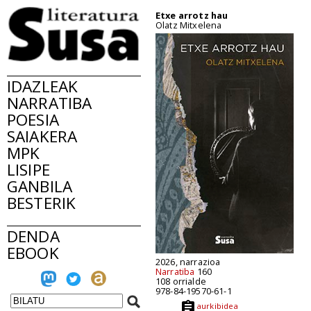
Etxe arrotz hau
Olatz Mitxelena
IDAZLEAK
NARRATIBA
POESIA
SAIAKERA
MPK
LISIPE
GANBILA
BESTERIK
DENDA
EBOOK
2026, narrazioa
Narratiba
160
108 orrialde
978-84-19570-61-1
aurkibidea