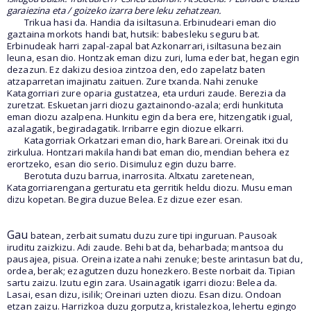
garaiezina eta / goizeko izarra bere leku zehatzean.
Trikua hasi da. Handia da isiltasuna. Erbinudeari eman dio
gaztaina morkots handi bat, hutsik: babesleku seguru bat.
Erbinudeak harri zapal-zapal bat Azkonarrari, isiltasuna bezain
leuna, esan dio. Hontzak eman dizu zuri, luma eder bat, hegan egin
dezazun. Ez dakizu desioa zintzoa den, edo zapelatz baten
atzaparretan imajinatu zaituen. Zure txanda. Nahi zenuke
Katagorriari zure oparia gustatzea, eta urduri zaude. Berezia da
zuretzat. Eskuetan jarri diozu gaztainondo-azala; erdi hunkituta
eman diozu azalpena. Hunkitu egin da bera ere, hitzengatik igual,
azalagatik, begiradagatik. Irribarre egin diozue elkarri.
Katagorriak Orkatzari eman dio, hark Bareari. Oreinak itxi du
zirkulua. Hontzari makila handi bat eman dio, mendian behera ez
erortzeko, esan dio serio. Disimuluz egin duzu barre.
Berotuta duzu barrua, inarrosita. Altxatu zaretenean,
Katagorriarengana gerturatu eta gerritik heldu diozu. Musu eman
dizu kopetan. Begira duzue Belea. Ez dizue ezer esan.
Gau
batean, zerbait sumatu duzu zure tipi inguruan. Pausoak
iruditu zaizkizu. Adi zaude. Behi bat da, beharbada; mantsoa du
pausajea, pisua. Oreina izatea nahi zenuke; beste arintasun bat du,
ordea, berak; ezagutzen duzu honezkero. Beste norbait da. Tipian
sartu zaizu. Izutu egin zara. Usainagatik igarri diozu: Belea da.
Lasai, esan dizu, isilik; Oreinari uzten diozu. Esan dizu. Ondoan
etzan zaizu. Harrizkoa duzu gorputza, kristalezkoa, lehertu egingo