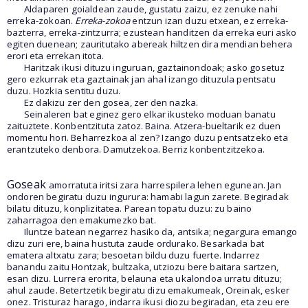
Aldaparen goialdean zaude, gustatu zaizu, ez zenuke nahi
erreka-zokoan.
Erreka-zokoa
entzun izan duzu etxean, ez erreka-
bazterra, erreka-zintzurra; ezustean handitzen da erreka euri asko
egiten duenean; zauritutako abereak hiltzen dira mendian behera
erori eta errekan itota.
Haritzak ikusi dituzu inguruan, gaztainondoak; asko gosetuz
gero ezkurrak eta gaztainak jan ahal izango dituzula pentsatu
duzu. Hozkia sentitu duzu.
Ez dakizu zer den gosea, zer den nazka.
Seinaleren bat eginez gero elkar ikusteko moduan banatu
zaituztete. Konbentzituta zatoz. Baina. Atzera-bueltarik ez duen
momentu hori. Beharrezkoa al zen? Izango duzu pentsatzeko eta
erantzuteko denbora. Damutzekoa. Berriz konbentzitzekoa.
Goseak
amorratuta iritsi zara harrespilera lehen egunean. Jan
ondoren begiratu duzu ingurura: hamabi lagun zarete. Begiradak
bilatu dituzu, konplizitatea. Parean topatu duzu: zu baino
zaharragoa den emakumezko bat.
Iluntze batean negarrez hasiko da, antsika; negargura emango
dizu zuri ere, baina hustuta zaude ordurako. Besarkada bat
ematera altxatu zara; besoetan bildu duzu fuerte. Indarrez
banandu zaitu Hontzak, bultzaka, utziozu bere baitara sartzen,
esan dizu. Lurrera erorita, belauna eta ukalondoa urratu dituzu;
ahul zaude. Betertzetik begiratu dizu emakumeak, Oreinak, esker
onez. Tristuraz harago, indarra ikusi diozu begiradan, eta zeu ere