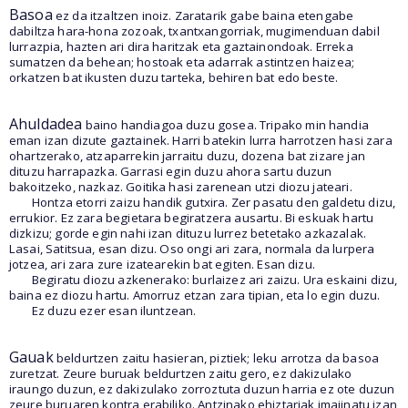
Basoa
ez da itzaltzen inoiz. Zaratarik gabe baina etengabe
dabiltza hara-hona zozoak, txantxangorriak, mugimenduan dabil
lurrazpia, hazten ari dira haritzak eta gaztainondoak. Erreka
sumatzen da behean; hostoak eta adarrak astintzen haizea;
orkatzen bat ikusten duzu tarteka, behiren bat edo beste.
Ahuldadea
baino handiagoa duzu gosea. Tripako min handia
eman izan dizute gaztainek. Harri batekin lurra harrotzen hasi zara
ohartzerako, atzaparrekin jarraitu duzu, dozena bat zizare jan
dituzu harrapazka. Garrasi egin duzu ahora sartu duzun
bakoitzeko, nazkaz. Goitika hasi zarenean utzi diozu jateari.
Hontza etorri zaizu handik gutxira. Zer pasatu den galdetu dizu,
errukior. Ez zara begietara begiratzera ausartu. Bi eskuak hartu
dizkizu; gorde egin nahi izan dituzu lurrez betetako azkazalak.
Lasai, Satitsua, esan dizu. Oso ongi ari zara, normala da lurpera
jotzea, ari zara zure izatearekin bat egiten. Esan dizu.
Begiratu diozu azkenerako: burlaizez ari zaizu. Ura eskaini dizu,
baina ez diozu hartu. Amorruz etzan zara tipian, eta lo egin duzu.
Ez duzu ezer esan iluntzean.
Gauak
beldurtzen zaitu hasieran, piztiek; leku arrotza da basoa
zuretzat. Zeure buruak beldurtzen zaitu gero, ez dakizulako
iraungo duzun, ez dakizulako zorroztuta duzun harria ez ote duzun
zeure buruaren kontra erabiliko. Antzinako ehiztariak imajinatu izan