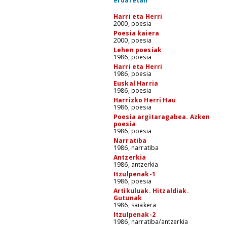
erdaretan
Harri eta Herri
2000, poesia
Poesia kaiera
2000, poesia
Lehen poesiak
1986, poesia
Harri eta Herri
1986, poesia
Euskal Harria
1986, poesia
Harrizko Herri Hau
1986, poesia
Poesia argitaragabea. Azken
poesia
1986, poesia
Narratiba
1986, narratiba
Antzerkia
1986, antzerkia
Itzulpenak-1
1986, poesia
Artikuluak. Hitzaldiak.
Gutunak
1986, saiakera
Itzulpenak-2
1986, narratiba/antzerkia