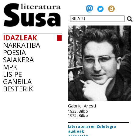
IDAZLEAK
NARRATIBA
POESIA
SAIAKERA
MPK
LISIPE
GANBILA
BESTERIK
Gabriel Aresti
1933, Bilbo
1975, Bilbo
Literaturaren Zubitegia
audioak