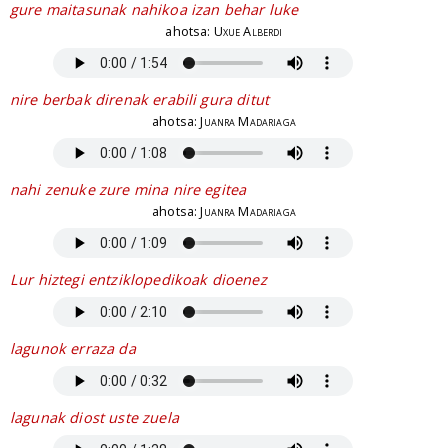
gure maitasunak nahikoa izan behar luke
ahotsa:
Uxue Alberdi
nire berbak direnak erabili gura ditut
ahotsa:
Juanra Madariaga
nahi zenuke zure mina nire egitea
ahotsa:
Juanra Madariaga
Lur hiztegi entziklopedikoak dioenez
lagunok erraza da
lagunak diost uste zuela