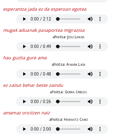
esperantza jada ez da esperoan egotea
mugak aduanak pasaportea migrazioa
ahotsa:
Josu Landa
hau guztia gure ama
ahotsa:
Ainara Lasa
ez zaitut behar beste zaindu
ahotsa:
Gorka Urbizu
amamaz oroitzen naiz
ahotsa:
Harkaitz Cano