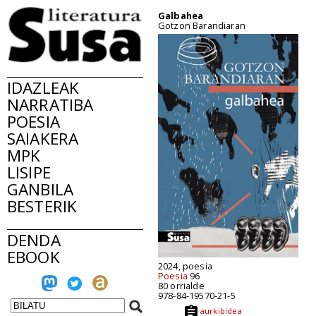
Galbahea
Gotzon Barandiaran
IDAZLEAK
NARRATIBA
POESIA
SAIAKERA
MPK
LISIPE
GANBILA
BESTERIK
DENDA
EBOOK
2024, poesia
Poesia
96
80 orrialde
978-84-19570-21-5
aurkibidea