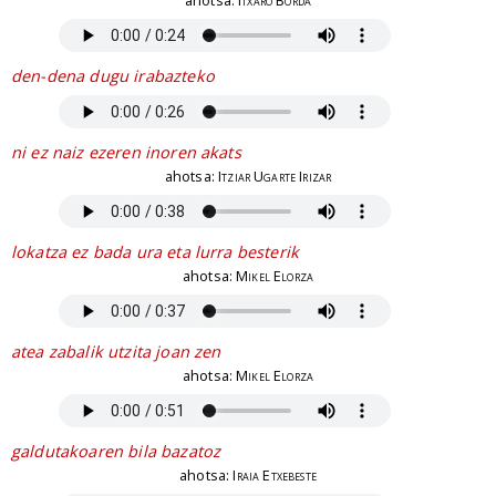
ahotsa:
Itxaro Borda
den-dena dugu irabazteko
ni ez naiz ezeren inoren akats
ahotsa:
Itziar Ugarte Irizar
lokatza ez bada ura eta lurra besterik
ahotsa:
Mikel Elorza
atea zabalik utzita joan zen
ahotsa:
Mikel Elorza
galdutakoaren bila bazatoz
ahotsa:
Iraia Etxebeste