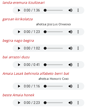
landa-eremura itzultzeari
garoan kirikolatza
ahotsa:
Jose Luis Otamendi
begira nago begira
bai arrazoi duzu
Amaia Lasak behinola alfabeto berri bat
ahotsa:
Harkaitz Cano
beste Amaia honek