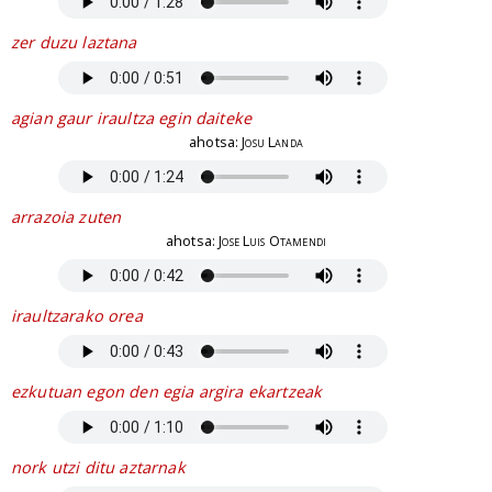
zer duzu laztana
agian gaur iraultza egin daiteke
ahotsa:
Josu Landa
arrazoia zuten
ahotsa:
Jose Luis Otamendi
iraultzarako orea
ezkutuan egon den egia argira ekartzeak
nork utzi ditu aztarnak