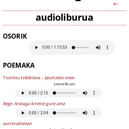
audioliburua
OSORIK
POEMAKA
Txoritxu txibilitaria – Jasotzeko erein
Lander Bilbao
Bego Arteaga Artetxe gure ama
aurrerabidean