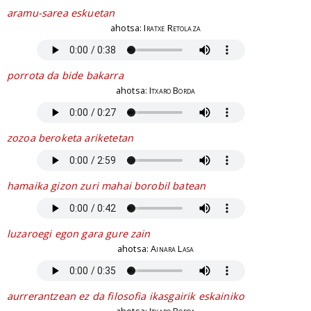
aramu-sarea eskuetan
ahotsa:
Iratxe Retolaza
porrota da bide bakarra
ahotsa:
Itxaro Borda
zozoa beroketa ariketetan
hamaika gizon zuri mahai borobil batean
luzaroegi egon gara gure zain
ahotsa:
Ainara Lasa
aurrerantzean ez da filosofia ikasgairik eskainiko