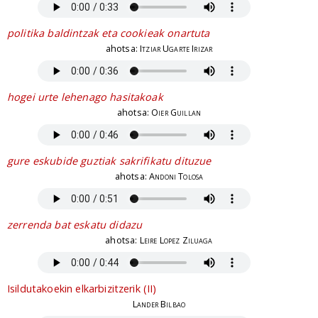
politika baldintzak eta cookieak onartuta
ahotsa:
Itziar Ugarte Irizar
hogei urte lehenago hasitakoak
ahotsa:
Oier Guillan
gure eskubide guztiak sakrifikatu dituzue
ahotsa:
Andoni Tolosa
zerrenda bat eskatu didazu
ahotsa:
Leire Lopez Ziluaga
Isildutakoekin elkarbizitzerik (II)
Lander Bilbao