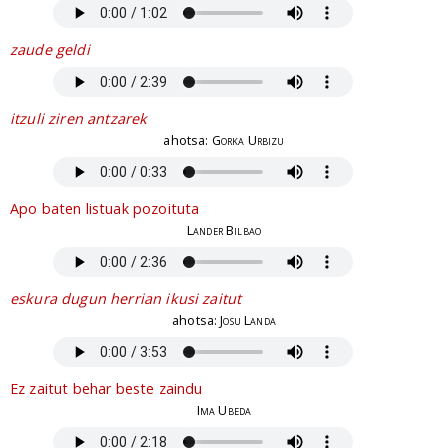
zaude geldi
itzuli ziren antzarek
ahotsa:
Gorka Urbizu
Apo baten listuak pozoituta
Lander Bilbao
eskura dugun herrian ikusi zaitut
ahotsa:
Josu Landa
Ez zaitut behar beste zaindu
Ima Ubeda