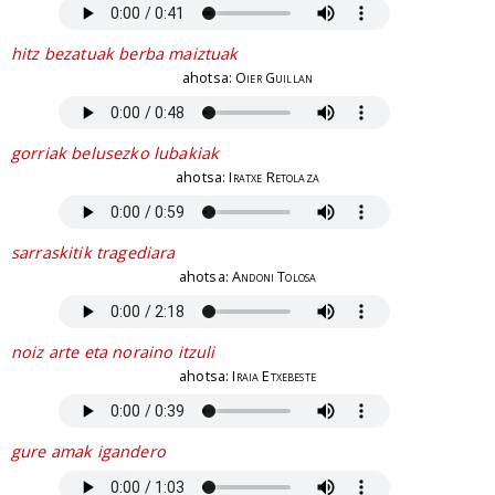
hitz bezatuak berba maiztuak
ahotsa:
Oier Guillan
gorriak belusezko lubakiak
ahotsa:
Iratxe Retolaza
sarraskitik tragediara
ahotsa:
Andoni Tolosa
noiz arte eta noraino itzuli
ahotsa:
Iraia Etxebeste
gure amak igandero