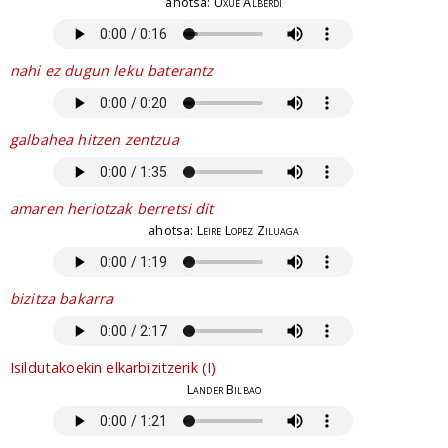
ahotsa:
Uxue Alberdi
nahi ez dugun leku baterantz
galbahea hitzen zentzua
amaren heriotzak berretsi dit
ahotsa:
Leire Lopez Ziluaga
bizitza bakarra
Isildutakoekin elkarbizitzerik (I)
Lander Bilbao