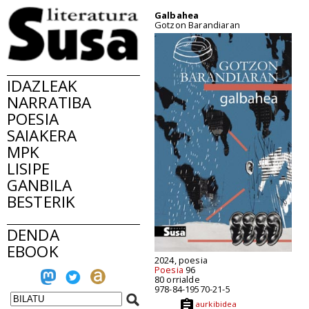
Galbahea
Gotzon Barandiaran
IDAZLEAK
NARRATIBA
POESIA
SAIAKERA
MPK
LISIPE
GANBILA
BESTERIK
DENDA
EBOOK
2024, poesia
Poesia
96
80 orrialde
978-84-19570-21-5
aurkibidea