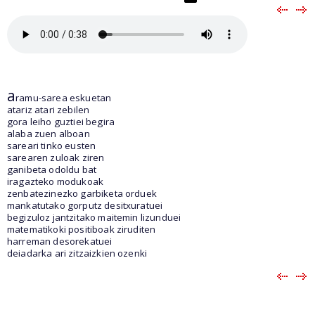
a
ramu-sarea eskuetan
atariz atari zebilen
gora leiho guztiei begira
alaba zuen alboan
sareari tinko eusten
sarearen zuloak ziren
ganibeta odoldu bat
iragazteko modukoak
zenbatezinezko garbiketa orduek
mankatutako gorputz desitxuratuei
begizuloz jantzitako maitemin lizunduei
matematikoki positiboak ziruditen
harreman desorekatuei
deiadarka ari zitzaizkien ozenki