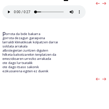
p
orrota da bide bakarra
gorrota dezagun garaipena
larrialdi klimatikoak kolpatzen darrai
soldata arrakala
albistegietan zuritzen diguten
hilketa bakoitzarekin tenplatzen da
emezidioaren urrezko arrakada
ote dago lur txatalik
ote dago itsaso sakonik
ezikusiarena egiten ez duenik