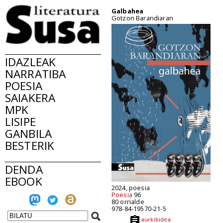
Galbahea
Gotzon Barandiaran
IDAZLEAK
NARRATIBA
POESIA
SAIAKERA
MPK
LISIPE
GANBILA
BESTERIK
DENDA
EBOOK
2024, poesia
Poesia
96
80 orrialde
978-84-19570-21-5
aurkibidea