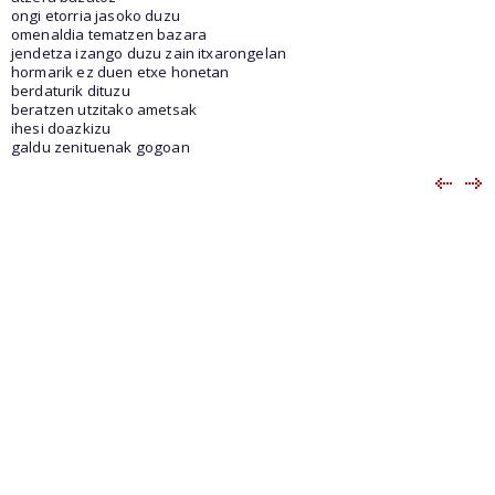
ongi etorria jasoko duzu
omenaldia tematzen bazara
jendetza izango duzu zain itxarongelan
hormarik ez duen etxe honetan
berdaturik dituzu
beratzen utzitako ametsak
ihesi doazkizu
galdu zenituenak gogoan