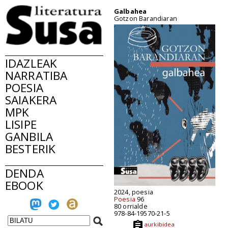
Galbahea
Gotzon Barandiaran
IDAZLEAK
NARRATIBA
POESIA
SAIAKERA
MPK
LISIPE
GANBILA
BESTERIK
DENDA
EBOOK
2024, poesia
Poesia
96
80 orrialde
978-84-19570-21-5
aurkibidea