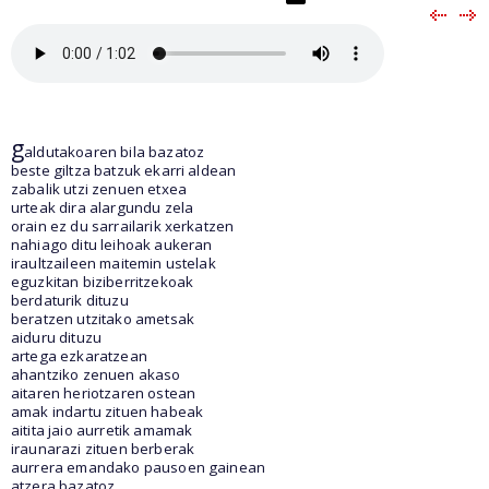
g
aldutakoaren bila bazatoz
beste giltza batzuk ekarri aldean
zabalik utzi zenuen etxea
urteak dira alargundu zela
orain ez du sarrailarik xerkatzen
nahiago ditu leihoak aukeran
iraultzaileen maitemin ustelak
eguzkitan biziberritzekoak
berdaturik dituzu
beratzen utzitako ametsak
aiduru dituzu
artega ezkaratzean
ahantziko zenuen akaso
aitaren heriotzaren ostean
amak indartu zituen habeak
aitita jaio aurretik amamak
iraunarazi zituen berberak
aurrera emandako pausoen gainean
atzera bazatoz