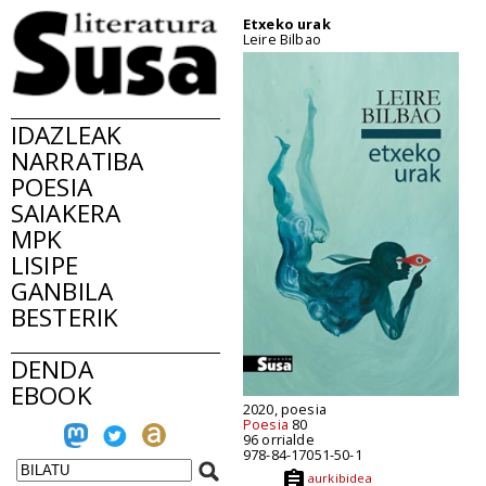
Etxeko urak
Leire Bilbao
IDAZLEAK
NARRATIBA
POESIA
SAIAKERA
MPK
LISIPE
GANBILA
BESTERIK
DENDA
EBOOK
2020, poesia
Poesia
80
96 orrialde
978-84-17051-50-1
aurkibidea