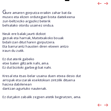
G
ure amaren gorputza eraikin zahar bat da
museo eta elizen ordutegian bisita daitekeena
zuri-beltzezko argazkiz beterik
behialako otordu usainez ondua.
Neuk ere balak jaurti dizkiot
geziak eta harriak, Matxitxakoko bouak
bidali izan ditut haren gorputzera.
Eta barrurantz hausten diren etxeen antzo
iraun du zutik.
Ez dut aterik gabeko
etxe baten giltzarik nahi, ama.
Ez dut bizitoki garbiegi bat nahi.
Kresal eta itsas-belar usaina duen etxea desio dut
arropak eta izarak esekitokian zintzilik dituena
haizea dabilenean
dantzan agurtuko nautenak.
Ez dut jakin zabalik zegoen atetik begiratzen, ama.