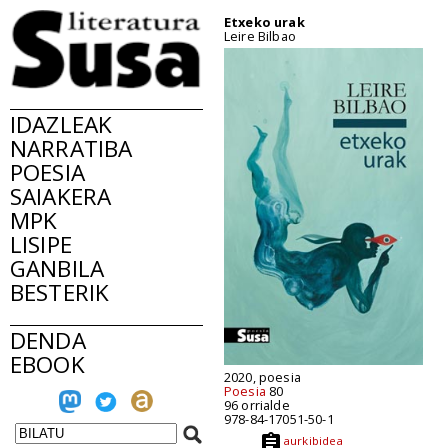
Etxeko urak
Leire Bilbao
IDAZLEAK
NARRATIBA
POESIA
SAIAKERA
MPK
LISIPE
GANBILA
BESTERIK
DENDA
EBOOK
2020, poesia
Poesia
80
96 orrialde
978-84-17051-50-1
aurkibidea