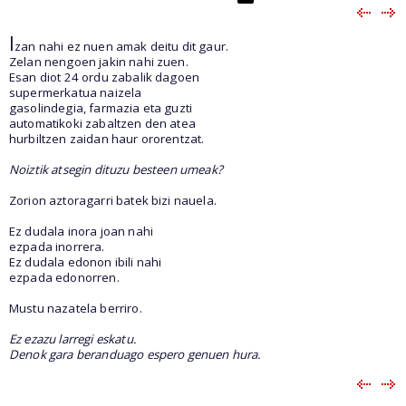
I
zan nahi ez nuen amak deitu dit gaur.
Zelan nengoen jakin nahi zuen.
Esan diot 24 ordu zabalik dagoen
supermerkatua naizela
gasolindegia, farmazia eta guzti
automatikoki zabaltzen den atea
hurbiltzen zaidan haur ororentzat.
Noiztik atsegin dituzu besteen umeak?
Zorion aztoragarri batek bizi nauela.
Ez dudala inora joan nahi
ezpada inorrera.
Ez dudala edonon ibili nahi
ezpada edonorren.
Mustu nazatela berriro.
Ez ezazu larregi eskatu.
Denok gara beranduago espero genuen hura.