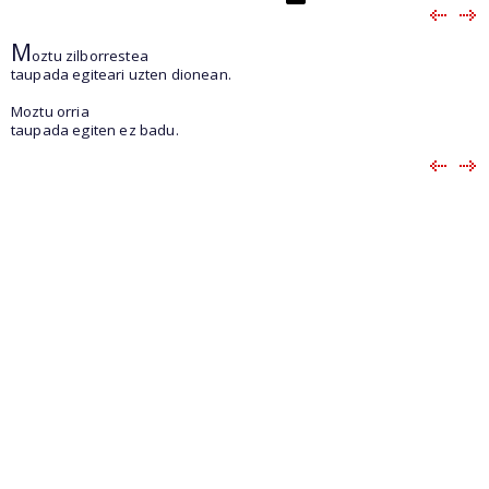
M
oztu zilborrestea
taupada egiteari uzten dionean.
Moztu orria
taupada egiten ez badu.