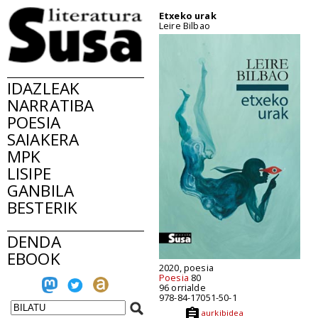
Etxeko urak
Leire Bilbao
IDAZLEAK
NARRATIBA
POESIA
SAIAKERA
MPK
LISIPE
GANBILA
BESTERIK
DENDA
EBOOK
2020, poesia
Poesia
80
96 orrialde
978-84-17051-50-1
aurkibidea